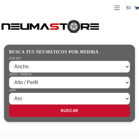
Saltar
$
0
al
Carro
contenido
Búsqueda
de
de
compr
productos
Inicio
Contacto
Guías Prácticas
BUSCA TUS NEUMÁTICOS POR MEDIDA
Tienda
ANCHO
ALTO / PERFIL
ARO
BUSCAR