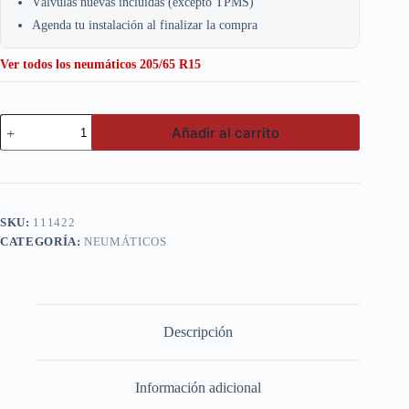
Válvulas nuevas incluidas (excepto TPMS)
Agenda tu instalación al finalizar la compra
Ver todos los neumáticos 205/65 R15
Goodride
Añadir al carrito
205/65
R15
RP28
H
TL
cantidad
SKU:
111422
CATEGORÍA:
NEUMÁTICOS
Descripción
Información adicional