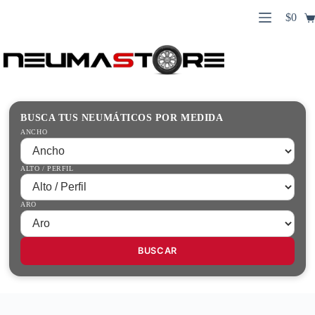
Saltar
$
0
al
Carro
contenido
Búsqueda
de
de
compr
productos
Inicio
Contacto
Guías Prácticas
BUSCA TUS NEUMÁTICOS POR MEDIDA
Tienda
ANCHO
ALTO / PERFIL
ARO
BUSCAR