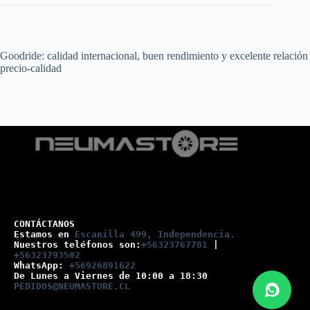
Goodride: calidad internacional, buen rendimiento y excelente relación
precio-calidad
CONTÁCTANOS
Estamos en 
Escanilla 499, Independencia.
Nuestros teléfonos son:
+56323767781
 |
+56323793502
WhatsApp: 
+56926891622
De Lunes a Viernes de 10:00 a 18:30
PEDIDOS@NEUMASTORE.CL