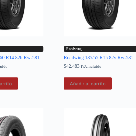
Roadwing
/60 R14 82h Rw-581
Roadwing 185/55 R15 82v Rw-581
$
42.483
luido
IVA incluido
arrito
Añadir al carrito