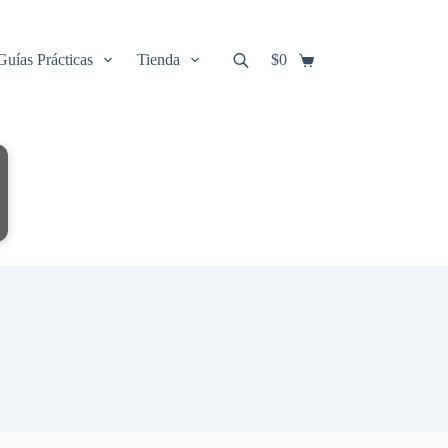
Guías Prácticas
Tienda
$
0
Carro
de
compra