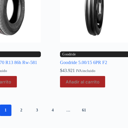
Goodride
/70 R13 86h Rw-581
Goodride 5.00/15 6PR F2
$
43.921
luido
IVA incluido
arrito
Añadir al carrito
1
2
3
4
…
61