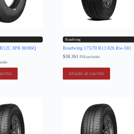
Roadwing
 R12C 8PR 88/86Q
Roadwing 175/70 R13 82h Rw-581
$
38.361
IVA incluido
luido
arrito
Añadir al carrito