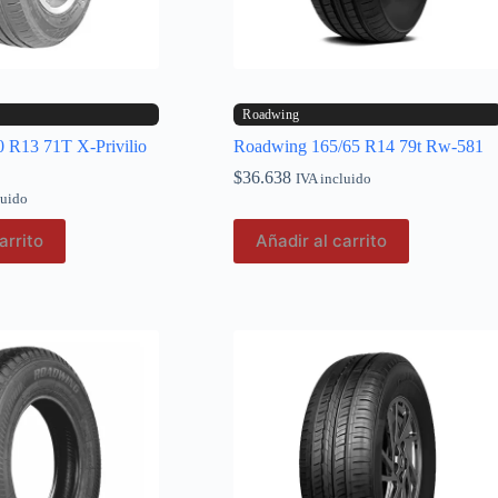
Roadwing
 R13 71T X-Privilio
Roadwing 165/65 R14 79t Rw-581
$
36.638
IVA incluido
luido
arrito
Añadir al carrito