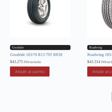
Goodride
Roadwing
Goodride 165/70 R13 79T RP28
Roadwing 185
$
43.275
$
43.314
IVA incluido
IVA inc
Añadir al carrito
Añadir al c