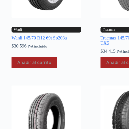
Wanli
Tracmax
Wanli 145/70 R12 69t Sp203a+
Tracmax 145/70
TX5
$
30.596
IVA incluido
$
34.415
IVA inc
Añadir al carrito
Añadir al c