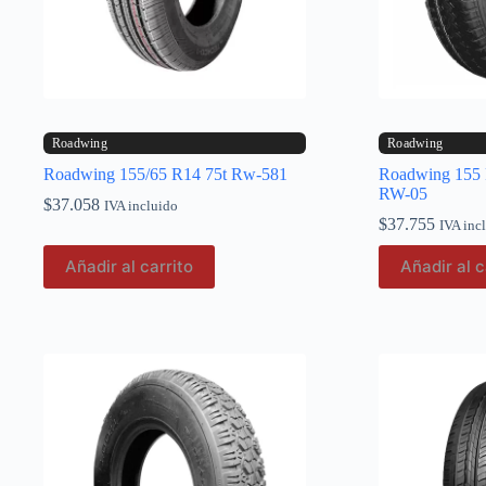
Roadwing
Roadwing
Roadwing 155/65 R14 75t Rw-581
Roadwing 155
RW-05
$
37.058
IVA incluido
$
37.755
IVA inc
Añadir al carrito
Añadir al c