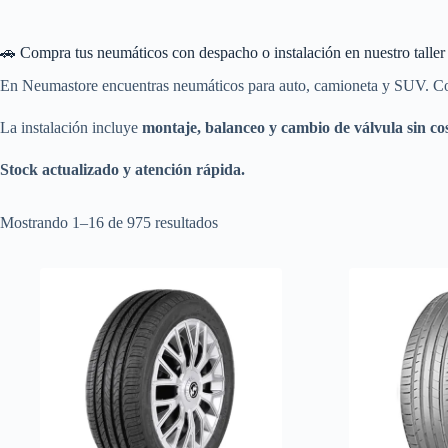
🚗 Compra tus neumáticos con despacho o instalación en nuestro taller
En Neumastore encuentras neumáticos para auto, camioneta y SUV. Compr
La instalación incluye
montaje, balanceo y cambio de válvula sin cos
Stock actualizado y atención rápida.
Ordenado
Mostrando 1–16 de 975 resultados
por
precio:
bajo
a
alto