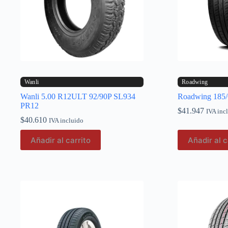
Wanli
Roadwing
Wanli 5.00 R12ULT 92/90P SL934
Roadwing 185
PR12
$
41.947
IVA inc
$
40.610
IVA incluido
Añadir al carrito
Añadir al c