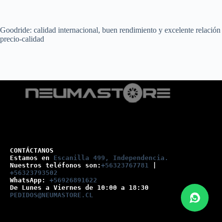
Goodride: calidad internacional, buen rendimiento y excelente relación
precio-calidad
CONTÁCTANOS
Estamos en 
Escanilla 499, Independencia.
Nuestros teléfonos son:
+56323767781
 |
+56323793502
WhatsApp: 
+56926891622
De Lunes a Viernes de 10:00 a 18:30
PEDIDOS@NEUMASTORE.CL