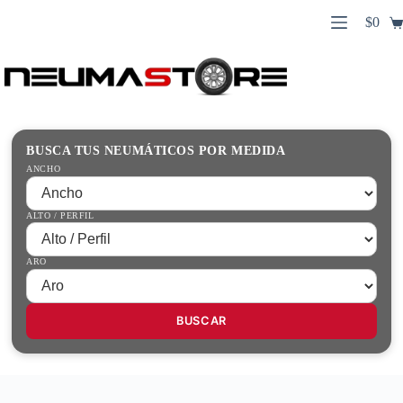
Saltar
$
0
al
Carro
contenido
Búsqueda
de
de
compr
productos
Inicio
Contacto
Guías Prácticas
BUSCA TUS NEUMÁTICOS POR MEDIDA
Tienda
ANCHO
ALTO / PERFIL
ARO
BUSCAR