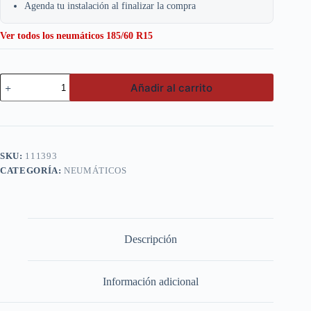
Agenda tu instalación al finalizar la compra
Ver todos los neumáticos 185/60 R15
Goodride
Añadir al carrito
185/60
R15
RP-
28
cantidad
SKU:
111393
CATEGORÍA:
NEUMÁTICOS
Descripción
Información adicional