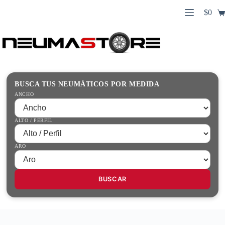
Saltar
$
0
al
Carro
contenido
Búsqueda
de
de
compr
productos
Inicio
Contacto
Guías Prácticas
BUSCA TUS NEUMÁTICOS POR MEDIDA
Tienda
ANCHO
ALTO / PERFIL
ARO
BUSCAR