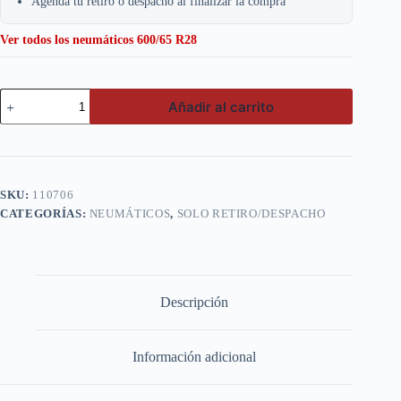
Agenda tu retiro o despacho al finalizar la compra
Ver todos los neumáticos 600/65 R28
Goodride
Añadir al carrito
600/65
R28
(16.9R28)
R1W
LR-
650
SKU:
110706
cantidad
CATEGORÍAS:
NEUMÁTICOS
,
SOLO RETIRO/DESPACHO
Descripción
Información adicional