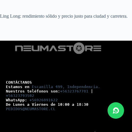
Ling Long: rendimiento sólido y precio justo para ciudad y carretera.
CONTÁCTANOS
Estamos en 
Escanilla 499, Independencia.
Nuestros teléfonos son:
+56323767781
 |
+56323793502
WhatsApp: 
+56926891622
De Lunes a Viernes de 10:00 a 18:30
PEDIDOS@NEUMASTORE.CL