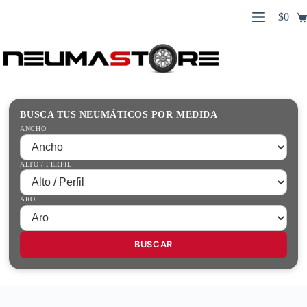
Saltar
$
0
al
Carro
contenido
Búsqueda
de
de
compr
productos
Inicio
Contacto
Guías Prácticas
BUSCA TUS NEUMÁTICOS POR MEDIDA
Tienda
ANCHO
ALTO / PERFIL
ARO
BUSCAR