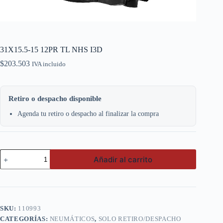
31X15.5-15 12PR TL NHS I3D
$
203.503
IVA incluido
Retiro o despacho disponible
Agenda tu retiro o despacho al finalizar la compra
31X15.5-
Añadir al carrito
15
12PR
TL
NHS
I3D
cantidad
SKU:
110993
CATEGORÍAS:
NEUMÁTICOS
,
SOLO RETIRO/DESPACHO