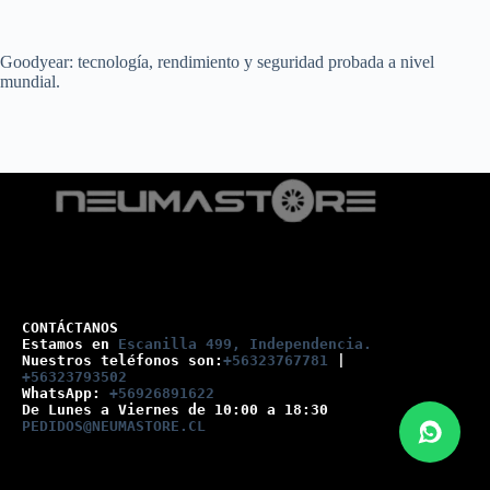
Goodyear: tecnología, rendimiento y seguridad probada a nivel
mundial.
CONTÁCTANOS
Estamos en 
Escanilla 499, Independencia.
Nuestros teléfonos son:
+56323767781
 |
+56323793502
WhatsApp: 
+56926891622
De Lunes a Viernes de 10:00 a 18:30
PEDIDOS@NEUMASTORE.CL