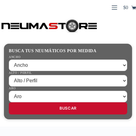
Saltar
$
0
al
Carro
contenido
Búsqueda
de
de
compr
productos
Inicio
Contacto
Guías Prácticas
BUSCA TUS NEUMÁTICOS POR MEDIDA
Tienda
ANCHO
ALTO / PERFIL
ARO
BUSCAR