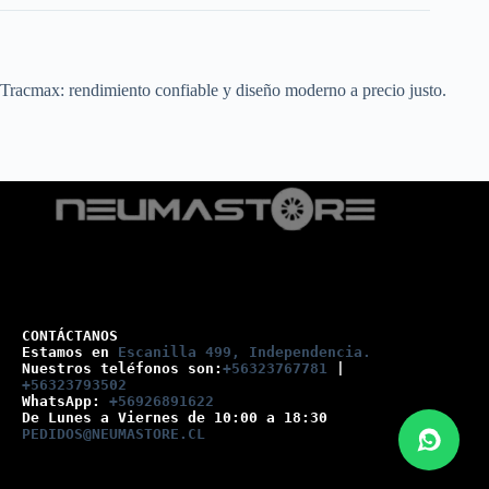
Tracmax: rendimiento confiable y diseño moderno a precio justo.
CONTÁCTANOS
Estamos en 
Escanilla 499, Independencia.
Nuestros teléfonos son:
+56323767781
 |
+56323793502
WhatsApp: 
+56926891622
De Lunes a Viernes de 10:00 a 18:30
PEDIDOS@NEUMASTORE.CL