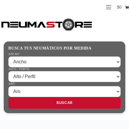
Saltar
$
0
al
Carro
contenido
Búsqueda
de
de
compr
productos
Inicio
Contacto
Guías Prácticas
BUSCA TUS NEUMÁTICOS POR MEDIDA
Tienda
ANCHO
ALTO / PERFIL
ARO
BUSCAR