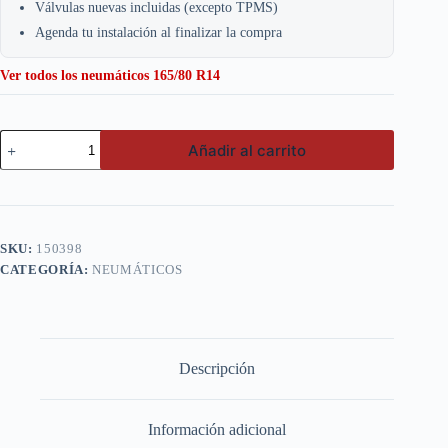
Válvulas nuevas incluidas (excepto TPMS)
Agenda tu instalación al finalizar la compra
Ver todos los neumáticos 165/80 R14
Onyx
Añadir al carrito
165/80
R14
85T
NY-
801
cantidad
SKU:
150398
CATEGORÍA:
NEUMÁTICOS
Descripción
Información adicional