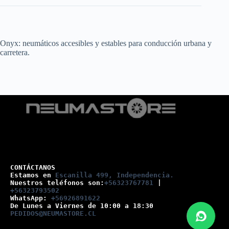
Onyx: neumáticos accesibles y estables para conducción urbana y
carretera.
CONTÁCTANOS
Estamos en 
Escanilla 499, Independencia.
Nuestros teléfonos son:
+56323767781
 |
+56323793502
WhatsApp: 
+56926891622
De Lunes a Viernes de 10:00 a 18:30
PEDIDOS@NEUMASTORE.CL