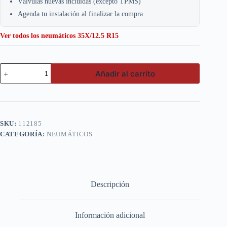
Válvulas nuevas incluidas (excepto TPMS)
Agenda tu instalación al finalizar la compra
Ver todos los neumáticos 35X/12.5 R15
Goodride
Añadir al carrito
35X12.50
R15
6PR
113Q
SL366
cantidad
SKU:
112185
CATEGORÍA:
NEUMÁTICOS
Descripción
Información adicional