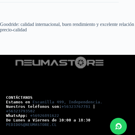
Goodride: calidad internacional, buen rendimiento y excelente relación
precio-calidad
CONTÁCTANOS
Estamos en 
Escanilla 499, Independencia.
Nuestros teléfonos son:
+56323767781
 |
+56323793502
WhatsApp: 
+56926891622
De Lunes a Viernes de 10:00 a 18:30
PEDIDOS@NEUMASTORE.CL