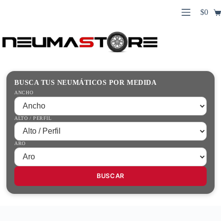
Saltar
$
0
al
Carro
contenido
Búsqueda
de
de
compr
productos
Inicio
Contacto
Guías Prácticas
BUSCA TUS NEUMÁTICOS POR MEDIDA
Tienda
ANCHO
ALTO / PERFIL
ARO
BUSCAR