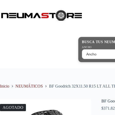
Saltar
al
contenido
Búsqueda
de
productos
BUSCA TUS NEU
ANCHO
Inicio
NEUMÁTICOS
BF Goodrich 32X11.50 R15 LT ALL
BF Goo
AGOTADO
$
371.82