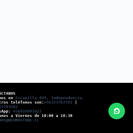
ÁCTANOS
mos en 
Escanilla 499, Independencia.
tros teléfonos son:
+56323767781
 |
23793502
sApp: 
+56926891622
unes a Viernes de 10:00 a 18:30
DOS@NEUMASTORE.CL