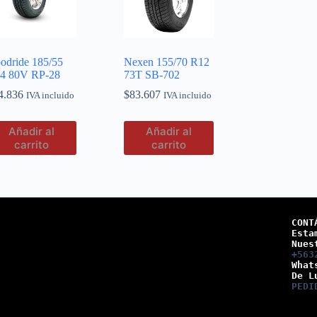
odride 185/55
Nexen 155/70 R12
4 80V RP-28
73T SB-702
4.836
$
83.607
IVA incluido
IVA incluido
Añadir al
Añadir al
carrito
carrito
CONT
Esta
Nues
+563
What
De L
PEDI