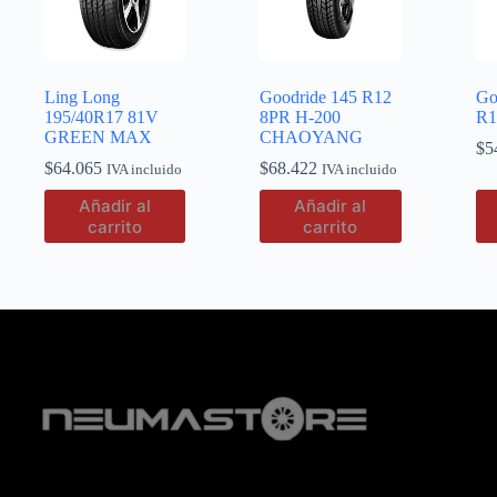
Ling Long
Goodride 145 R12
Go
195/40R17 81V
8PR H-200
R1
GREEN MAX
CHAOYANG
$
5
$
64.065
$
68.422
IVA incluido
IVA incluido
Añadir al
Añadir al
carrito
carrito