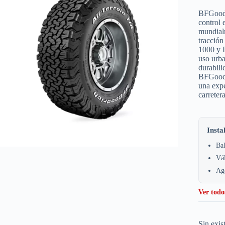
BFGoodri
control 
mundialm
tracción
1000 y D
uso urba
durabil
BFGoodr
una expe
carreter
Insta
Bal
Vá
Age
Ver todo
Sin exis