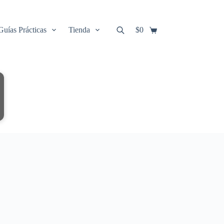
Guías Prácticas
Tienda
$
0
Carro
de
compra