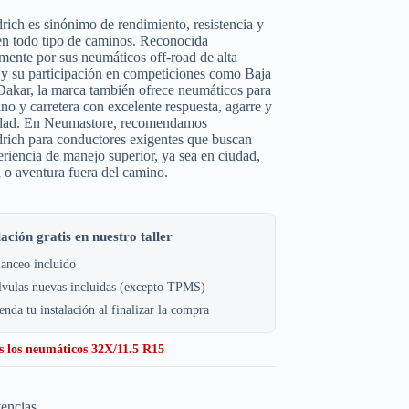
ch es sinónimo de rendimiento, resistencia y
en todo tipo de caminos. Reconocida
ente por sus neumáticos off-road de alta
 y su participación en competiciones como Baja
akar, la marca también ofrece neumáticos para
no y carretera con excelente respuesta, agarre y
idad. En Neumastore, recomendamos
ich para conductores exigentes que buscan
riencia de manejo superior, ya sea en ciudad,
a o aventura fuera del camino.
lación gratis en nuestro taller
anceo incluido
lvulas nuevas incluidas (excepto TPMS)
nda tu instalación al finalizar la compra
s los neumáticos 32X/11.5 R15
tencias