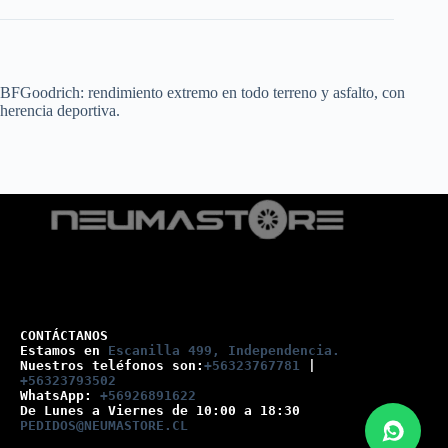
BFGoodrich: rendimiento extremo en todo terreno y asfalto, con
herencia deportiva.
CONTÁCTANOS
Estamos en 
Escanilla 499, Independencia.
Nuestros teléfonos son:
+56323767781
 |
+56323793502
WhatsApp: 
+56926891622
De Lunes a Viernes de 10:00 a 18:30
PEDIDOS@NEUMASTORE.CL