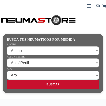
Saltar
$
0
al
Carro
contenido
Búsqueda
de
de
compr
productos
Inicio
Contacto
Guías Prácticas
BUSCA TUS NEUMÁTICOS POR MEDIDA
Tienda
ANCHO
ALTO / PERFIL
ARO
BUSCAR