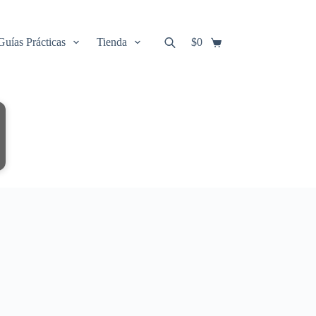
Guías Prácticas
Tienda
$
0
Carro
de
compra