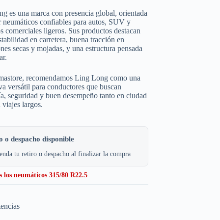
g es una marca con presencia global, orientada
r neumáticos confiables para autos, SUV y
s comerciales ligeros. Sus productos destacan
stabilidad en carretera, buena tracción en
nes secas y mojadas, y una estructura pensada
ar.
astore, recomendamos Ling Long como una
iva versátil para conductores que buscan
a, seguridad y buen desempeño tanto en ciudad
viajes largos.
o o despacho disponible
nda tu retiro o despacho al finalizar la compra
s los neumáticos 315/80 R22.5
tencias