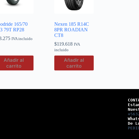
odride 165/70
Nexen 185 R14C
3 79T RP28
8PR ROADIAN
CT8
3.275
IVA incluido
$
119.618
IVA
incluido
Añadir al
Añadir al
carrito
carrito
CONT
Esta
Nues
+563
What
De L
PEDI