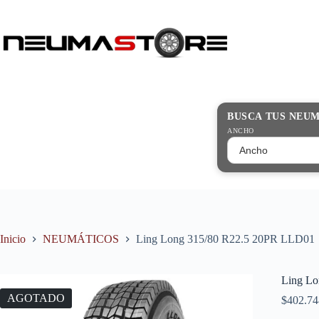
Saltar
al
contenido
Búsqueda
de
productos
BUSCA TUS NEU
ANCHO
Inicio
NEUMÁTICOS
Ling Long 315/80 R22.5 20PR LLD01
Ling L
AGOTADO
$
402.74