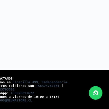
ÁCTANOS
mos en 
Escanilla 499, Independencia.
tros teléfonos son:
+56323767781
 |
23793502
sApp: 
+56926891622
unes a Viernes de 10:00 a 18:30
DOS@NEUMASTORE.CL