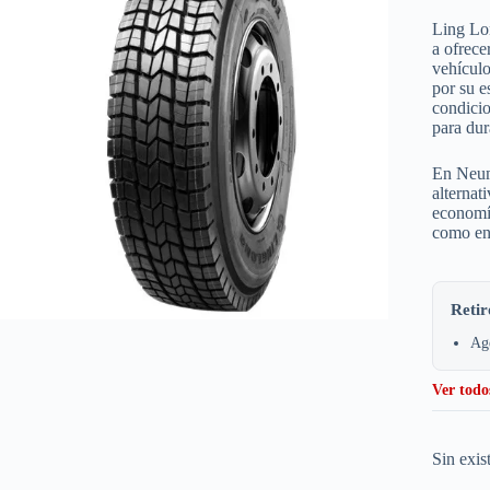
Ling Lon
a ofrece
vehículo
por su e
condicio
para dur
En Neum
alternat
economí
como en 
Retir
Age
Ver todo
Sin exis