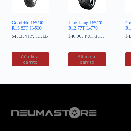
Goodride 165/80
Ling Long 165/70
Go
R13 83T H-500
R12 77T L-770
R1
$
48.334
$
46.063
$
4
IVA incluido
IVA incluido
Añadir al
Añadir al
carrito
carrito