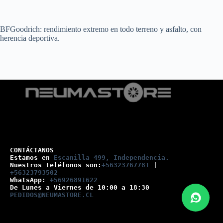
BFGoodrich: rendimiento extremo en todo terreno y asfalto, con
herencia deportiva.
CONTÁCTANOS
Estamos en 
Escanilla 499, Independencia.
Nuestros teléfonos son:
+56323767781
 |
+56323793502
WhatsApp: 
+56926891622
De Lunes a Viernes de 10:00 a 18:30
PEDIDOS@NEUMASTORE.CL