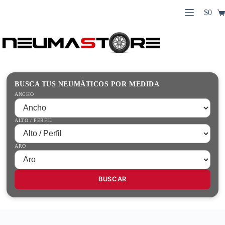
Saltar
$
0
al
Carro
contenido
Búsqueda
de
de
compr
productos
Inicio
Contacto
Guías Prácticas
BUSCA TUS NEUMÁTICOS POR MEDIDA
Tienda
ANCHO
ALTO / PERFIL
ARO
BUSCAR