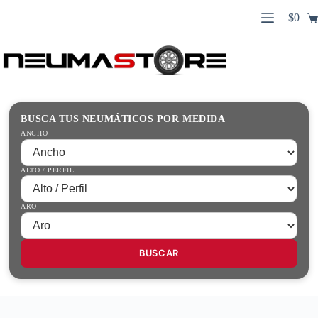
Saltar
$
0
al
Carro
contenido
Búsqueda
de
de
compr
productos
Inicio
Contacto
Guías Prácticas
BUSCA TUS NEUMÁTICOS POR MEDIDA
Tienda
ANCHO
ALTO / PERFIL
ARO
BUSCAR