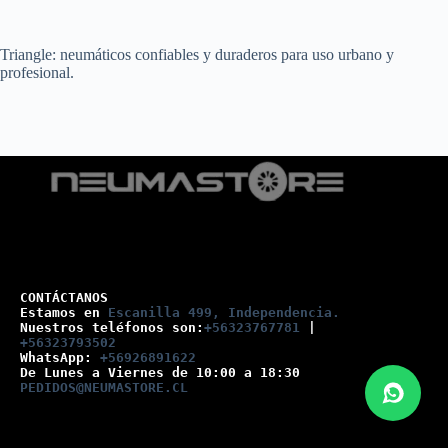
Triangle: neumáticos confiables y duraderos para uso urbano y
profesional.
CONTÁCTANOS
Estamos en 
Escanilla 499, Independencia.
Nuestros teléfonos son:
+56323767781
 |
+56323793502
WhatsApp: 
+56926891622
De Lunes a Viernes de 10:00 a 18:30
PEDIDOS@NEUMASTORE.CL