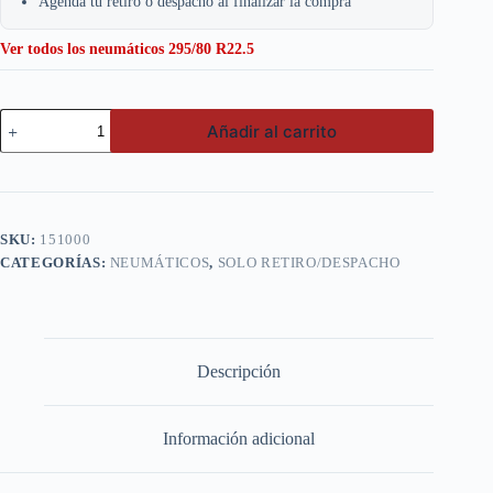
Agenda tu retiro o despacho al finalizar la compra
Ver todos los neumáticos 295/80 R22.5
Triangle
Añadir al carrito
295/80
R22.5
18pr
Tr668
cantidad
SKU:
151000
CATEGORÍAS:
NEUMÁTICOS
,
SOLO RETIRO/DESPACHO
Descripción
Información adicional