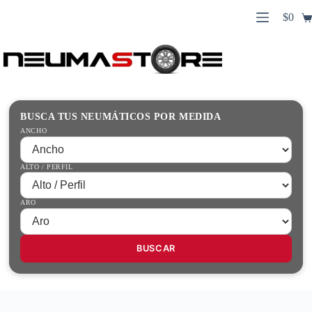
Saltar
$
0
al
Carro
contenido
Búsqueda
de
de
compr
productos
Inicio
Contacto
Guías Prácticas
BUSCA TUS NEUMÁTICOS POR MEDIDA
Tienda
ANCHO
ALTO / PERFIL
ARO
BUSCAR