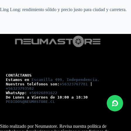
Ling Long: rendimiento sólido y precio justo para ciudad y carretera.
CONTÁCTANOS
Estamos en 
Escanilla 499, Independencia.
Nuestros teléfonos son:
+56323767781
 |
+56323793502
WhatsApp: 
+56926891622
De Lunes a Viernes de 10:00 a 18:30
PEDIDOS@NEUMASTORE.CL
Sitio realizado por Neumastore. Revisa nuestra
política de