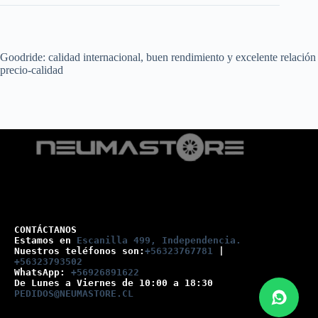
Goodride: calidad internacional, buen rendimiento y excelente relación
precio-calidad
CONTÁCTANOS
Estamos en 
Escanilla 499, Independencia.
Nuestros teléfonos son:
+56323767781
 |
+56323793502
WhatsApp: 
+56926891622
De Lunes a Viernes de 10:00 a 18:30
PEDIDOS@NEUMASTORE.CL