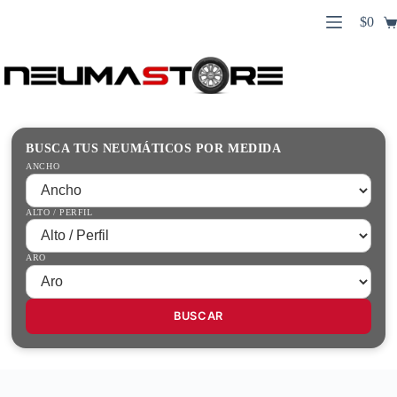
Saltar
$
0
al
Carro
contenido
Búsqueda
de
de
compr
productos
Inicio
Contacto
Guías Prácticas
BUSCA TUS NEUMÁTICOS POR MEDIDA
Tienda
ANCHO
ALTO / PERFIL
ARO
BUSCAR