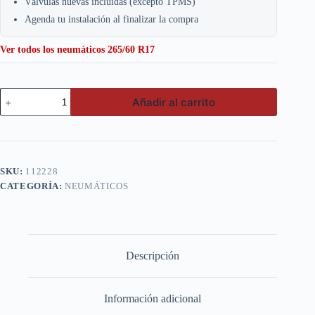
Válvulas nuevas incluidas (excepto TPMS)
Agenda tu instalación al finalizar la compra
Ver todos los neumáticos 265/60 R17
Goodride
Añadir al carrito
265/60
R17
SU318
H/T108T
TL
cantidad
SKU:
112228
CATEGORÍA:
NEUMÁTICOS
Descripción
Información adicional