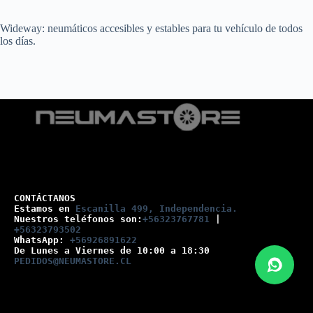
Wideway: neumáticos accesibles y estables para tu vehículo de todos
los días.
CONTÁCTANOS
Estamos en 
Escanilla 499, Independencia.
Nuestros teléfonos son:
+56323767781
 |
+56323793502
WhatsApp: 
+56926891622
De Lunes a Viernes de 10:00 a 18:30
PEDIDOS@NEUMASTORE.CL