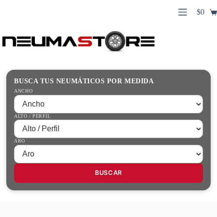
Saltar
$
0
al
Carro
contenido
Búsqueda
de
de
compr
productos
Inicio
Contacto
Guías Prácticas
BUSCA TUS NEUMÁTICOS POR MEDIDA
Tienda
ANCHO
ALTO / PERFIL
ARO
BUSCAR