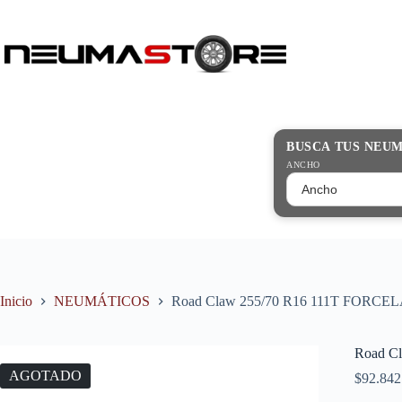
Saltar
al
contenido
Búsqueda
de
productos
BUSCA TUS NEU
ANCHO
Inicio
NEUMÁTICOS
Road Claw 255/70 R16 111T FORCE
Road C
AGOTADO
$
92.842