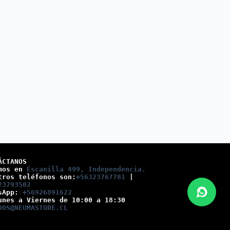
ÁCTANOS
mos en 
Escanilla 499, Independencia.
tros teléfonos son:
+56323767781
 |
23793502
sApp: 
+56926891622
unes a Viernes de 10:00 a 18:30
DOS@NEUMASTORE.CL