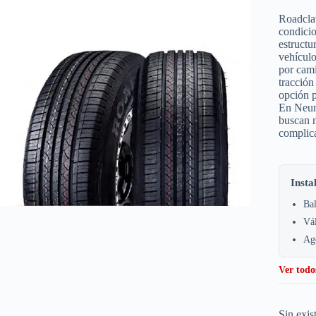
Roadcla
condicio
estructu
vehículo
por cami
tracción
opción p
En Neum
buscan n
complica
Insta
Bal
Vá
Age
Ver todo
Sin exis