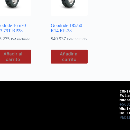
odride 165/70
Goodride 185/60
3 79T RP28
R14 RP-28
3.275
$
49.937
IVA incluido
IVA incluido
Añadir al
Añadir al
carrito
carrito
CONT
Esta
Nues
+563
What
De L
PEDI