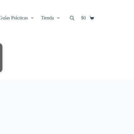
Guías Prácticas
Tienda
$
0
Carro
de
compra