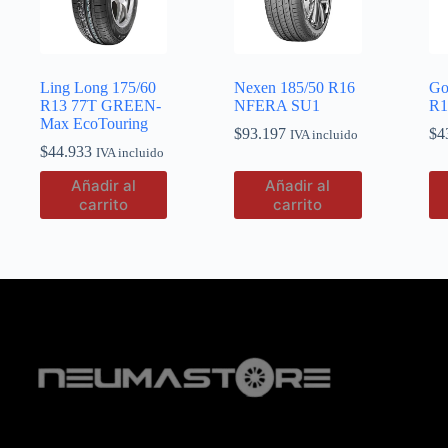
Ling Long 175/60
Nexen 185/50 R16
Go
R13 77T GREEN-
NFERA SU1
R1
Max EcoTouring
$
93.197
$
4
IVA incluido
$
44.933
IVA incluido
Añadir al
Añadir al
carrito
carrito