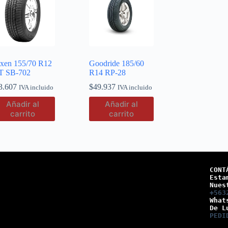
xen 155/70 R12
Goodride 185/60
T SB-702
R14 RP-28
3.607
$
49.937
IVA incluido
IVA incluido
Añadir al
Añadir al
carrito
carrito
CONT
Esta
Nues
+563
What
De L
PEDI