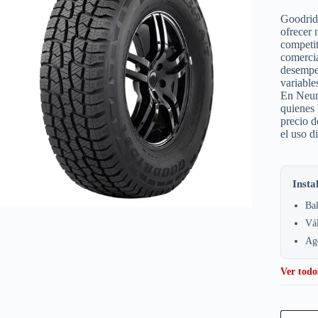
Goodrid
ofrecer 
competi
comercia
desempeñ
variable
En Neum
quienes 
precio 
el uso d
Insta
Bal
Vá
Age
Ver todo
Goodrid