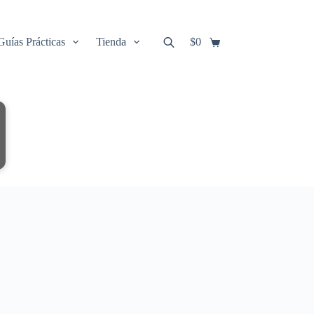
Guías Prácticas
Tienda
$
0
Carro
de
compra