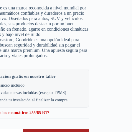
e es una marca reconocida a nivel mundial por
neumáticos confiables y duraderos a un precio
tivo. Diseñados para autos, SUV y vehículos
les, sus productos destacan por un buen
o en frenado, agarre en condiciones climáticas
s y bajo nivel de ruido.
astore, Goodride es una opción ideal para
buscan seguridad y durabilidad sin pagar el
de una marca premium. Una apuesta segura para
iario y viajes prolongados.
lación gratis en nuestro taller
anceo incluido
lvulas nuevas incluidas (excepto TPMS)
nda tu instalación al finalizar la compra
s los neumáticos 255/65 R17
e