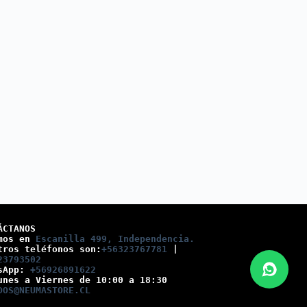
ÁCTANOS
mos en 
Escanilla 499, Independencia.
tros teléfonos son:
+56323767781
 |
23793502
sApp: 
+56926891622
unes a Viernes de 10:00 a 18:30
DOS@NEUMASTORE.CL