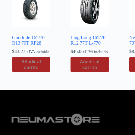
Goodride 165/70
Ling Long 165/70
Ne
R13 79T RP28
R12 77T L-770
73
$
43.275
$
46.063
$
8
IVA incluido
IVA incluido
Añadir al
Añadir al
carrito
carrito