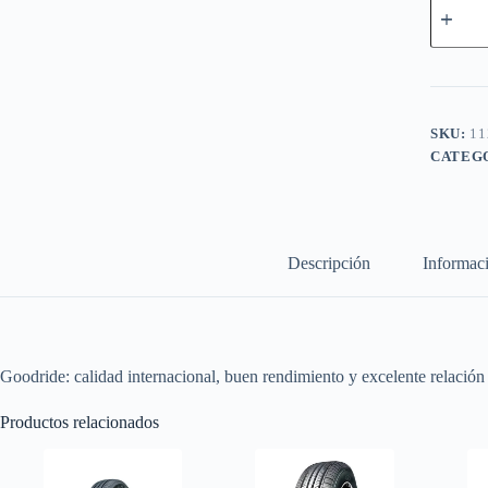
255/65
R17
SL369
110T
TL
UL
cantidad
SKU:
11
CATEG
Descripción
Informaci
Goodride: calidad internacional, buen rendimiento y excelente relación
Productos relacionados