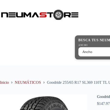
Saltar
al
contenido
Búsqueda
de
productos
BUSCA TUS NEU
ANCHO
Inicio
NEUMÁTICOS
Goodride 255/65 R17 SL369 110T TL 
Goodrid
$
147.97