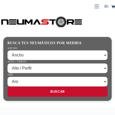
Saltar
$
0
al
Carro
contenido
Búsqueda
de
de
compr
productos
Inicio
Contacto
Guías Prácticas
BUSCA TUS NEUMÁTICOS POR MEDIDA
Tienda
ANCHO
ALTO / PERFIL
ARO
BUSCAR