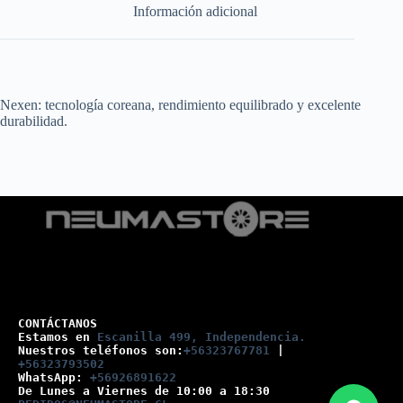
Información adicional
Nexen: tecnología coreana, rendimiento equilibrado y excelente
durabilidad.
CONTÁCTANOS
Estamos en 
Escanilla 499, Independencia.
Nuestros teléfonos son:
+56323767781
 |
+56323793502
WhatsApp: 
+56926891622
De Lunes a Viernes de 10:00 a 18:30