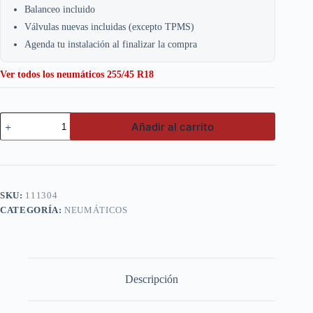
Balanceo incluido
Válvulas nuevas incluidas (excepto TPMS)
Agenda tu instalación al finalizar la compra
Ver todos los neumáticos 255/45 R18
Nexen
Añadir al carrito
255/45
R18
103Y
NFERA
SU1
cantidad
SKU:
111304
CATEGORÍA:
NEUMÁTICOS
Descripción