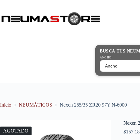
Saltar
al
contenido
Búsqueda
de
productos
BUSCA TUS NEU
ANCHO
Inicio
NEUMÁTICOS
Nexen 255/35 ZR20 97Y N-6000
Nexen 
AGOTADO
$
157.18