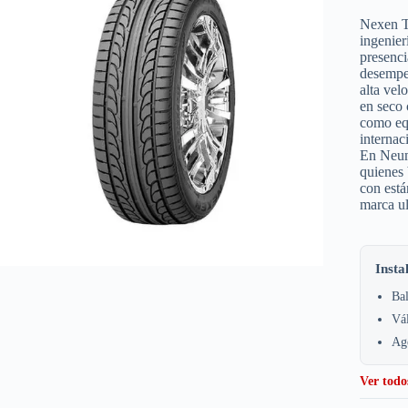
Nexen T
ingenier
presenci
desempeñ
alta vel
en seco
como equ
internac
En Neum
quienes 
con está
marca u
Insta
Bal
Vá
Age
Ver todo