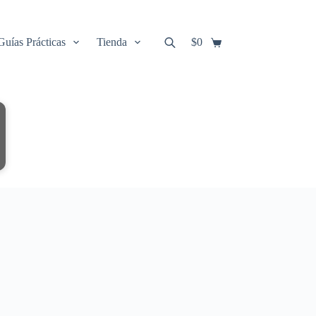
Guías Prácticas
Tienda
$
0
Carro
de
compra