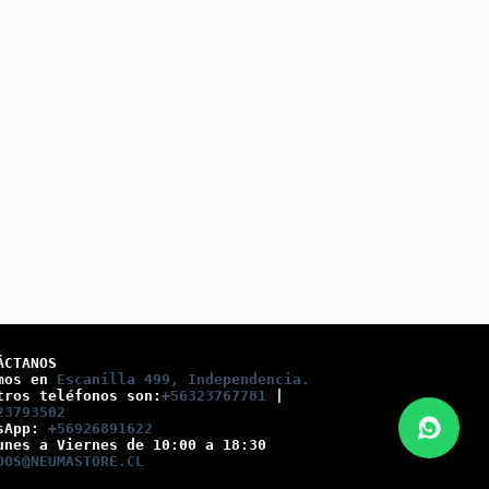
ÁCTANOS
mos en 
Escanilla 499, Independencia.
tros teléfonos son:
+56323767781
 |
23793502
sApp: 
+56926891622
unes a Viernes de 10:00 a 18:30
DOS@NEUMASTORE.CL