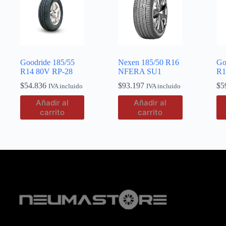
Goodride 185/55
Nexen 185/50 R16
Go
R14 80V RP-28
NFERA SU1
R1
$
54.836
$
93.197
$
5
IVA incluido
IVA incluido
Añadir al
Añadir al
carrito
carrito