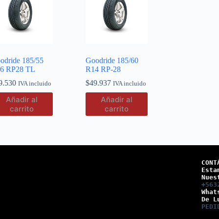
odride 185/55
Goodride 185/60
6 RP28 TL
R14 RP-28
9.530
$
49.937
IVA incluido
IVA incluido
Añadir al
Añadir al
carrito
carrito
CONT
Esta
Nues
+563
What
De L
PEDI