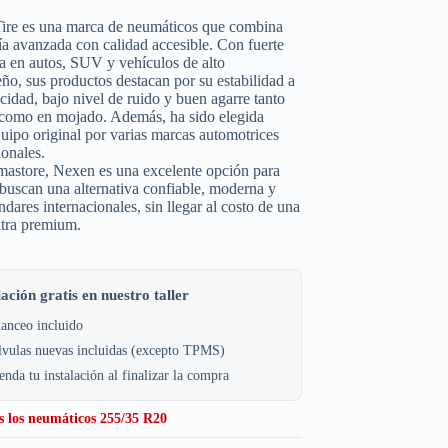
ire es una marca de neumáticos que combina
ía avanzada con calidad accesible. Con fuerte
a en autos, SUV y vehículos de alto
o, sus productos destacan por su estabilidad a
ocidad, bajo nivel de ruido y buen agarre tanto
 como en mojado. Además, ha sido elegida
ipo original por varias marcas automotrices
ionales.
astore, Nexen es una excelente opción para
buscan una alternativa confiable, moderna y
ndares internacionales, sin llegar al costo de una
ltra premium.
lación gratis en nuestro taller
anceo incluido
lvulas nuevas incluidas (excepto TPMS)
nda tu instalación al finalizar la compra
s los neumáticos 255/35 R20