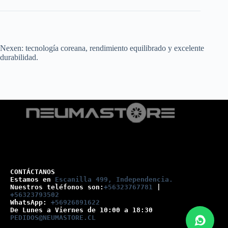
Nexen: tecnología coreana, rendimiento equilibrado y excelente
durabilidad.
CONTÁCTANOS
Estamos en 
Escanilla 499, Independencia.
Nuestros teléfonos son:
+56323767781
 |
+56323793502
WhatsApp: 
+56926891622
De Lunes a Viernes de 10:00 a 18:30
PEDIDOS@NEUMASTORE.CL