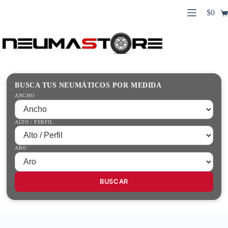
Saltar
$
0
al
Carro
contenido
Búsqueda
de
de
compr
productos
Inicio
Contacto
Guías Prácticas
BUSCA TUS NEUMÁTICOS POR MEDIDA
Tienda
ANCHO
ALTO / PERFIL
ARO
BUSCAR