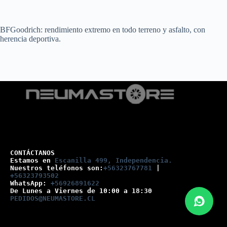
BFGoodrich: rendimiento extremo en todo terreno y asfalto, con
herencia deportiva.
CONTÁCTANOS
Estamos en 
Escanilla 499, Independencia.
Nuestros teléfonos son:
+56323767781
 |
+56323793502
WhatsApp: 
+56926891622
De Lunes a Viernes de 10:00 a 18:30
PEDIDOS@NEUMASTORE.CL