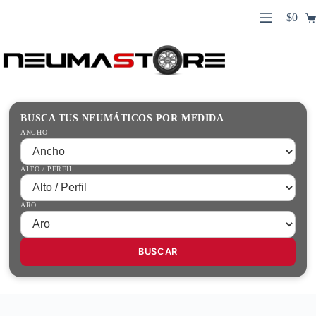
Saltar
$
0
al
Carro
contenido
Búsqueda
de
de
compr
productos
Inicio
Contacto
Guías Prácticas
BUSCA TUS NEUMÁTICOS POR MEDIDA
Tienda
ANCHO
ALTO / PERFIL
ARO
BUSCAR