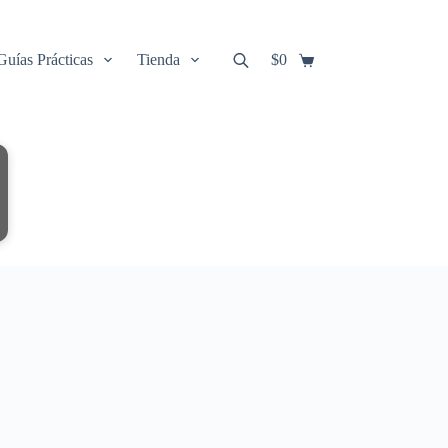
Guías Prácticas
Tienda
$
0
Carro
de
compra