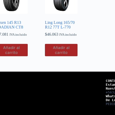
xen 145 R13
Ling Long 165/70
OADIAN CT8
R12 77T L-770
7.081
$
46.063
IVA incluido
IVA incluido
Añadir al
Añadir al
carrito
carrito
CONT
Esta
Nues
+563
What
De L
PEDI