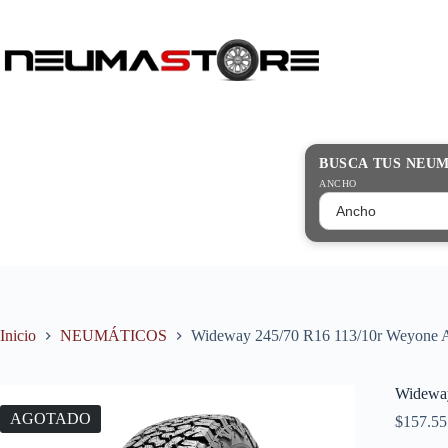
Saltar
al
contenido
Búsqueda
de
productos
BUSCA TUS NEU
ANCHO
Inicio
NEUMÁTICOS
Wideway 245/70 R16 113/10r Weyone 
Wideway
AGOTADO
$
157.55