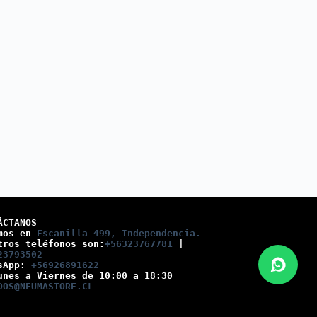
ÁCTANOS
mos en 
Escanilla 499, Independencia.
tros teléfonos son:
+56323767781
 |
23793502
sApp: 
+56926891622
unes a Viernes de 10:00 a 18:30
DOS@NEUMASTORE.CL