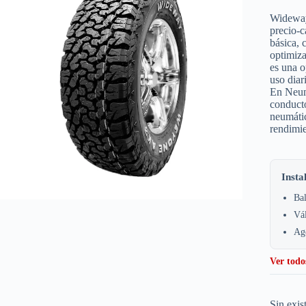
Wideway
precio-c
básica, 
optimiza
es una o
uso diar
En Neum
conducto
neumátic
rendimie
Insta
Bal
Vá
Age
Ver todo
Sin exis