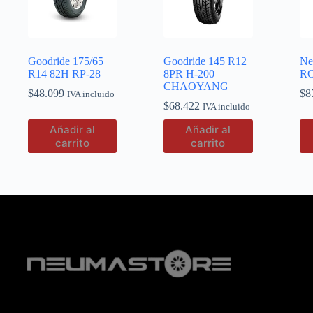
Goodride 175/65
Goodride 145 R12
Ne
R14 82H RP-28
8PR H-200
R
CHAOYANG
$
48.099
$
8
IVA incluido
$
68.422
IVA incluido
Añadir al
Añadir al
carrito
carrito