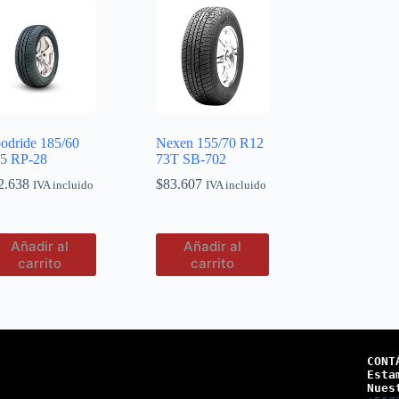
odride 185/60
Nexen 155/70 R12
5 RP-28
73T SB-702
2.638
$
83.607
IVA incluido
IVA incluido
Añadir al
Añadir al
carrito
carrito
CONT
Esta
Nues