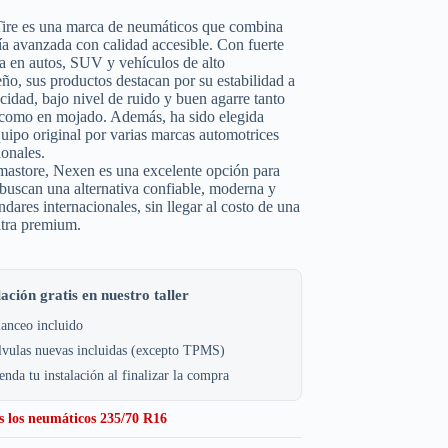
ire es una marca de neumáticos que combina
ía avanzada con calidad accesible. Con fuerte
a en autos, SUV y vehículos de alto
o, sus productos destacan por su estabilidad a
ocidad, bajo nivel de ruido y buen agarre tanto
 como en mojado. Además, ha sido elegida
ipo original por varias marcas automotrices
ionales.
astore, Nexen es una excelente opción para
buscan una alternativa confiable, moderna y
ndares internacionales, sin llegar al costo de una
ltra premium.
lación gratis en nuestro taller
anceo incluido
lvulas nuevas incluidas (excepto TPMS)
nda tu instalación al finalizar la compra
s los neumáticos 235/70 R16