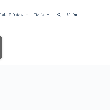
Guías Prácticas
Tienda
$
0
Carro
de
compra