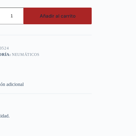
Añadir al carrito
AN
0524
ORÍA:
NEUMÁTICOS
ón adicional
idad.