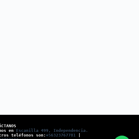
ÁCTANOS
mos en 
Escanilla 499, Independencia.
tros teléfonos son:
+56323767781
 |