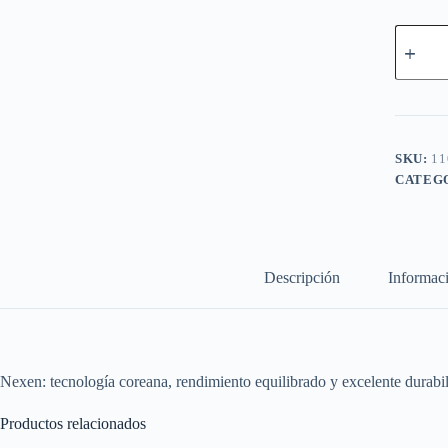
Nexen
235/70
R16
106S
ROADI
AT
PRO
RA8
SKU:
11
cantidad
CATEG
Descripción
Informaci
Nexen: tecnología coreana, rendimiento equilibrado y excelente durabil
Productos relacionados