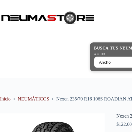
Saltar
al
contenido
Búsqueda
de
productos
BUSCA TUS NEU
ANCHO
Inicio
NEUMÁTICOS
Nexen 235/70 R16 106S ROADIAN 
Nexen 
$
122.60