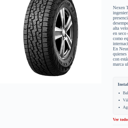
Nexen T
ingenier
presenci
desempeñ
alta vel
en seco
como equ
internac
En Neum
quienes 
con está
marca u
Insta
Bal
Vá
Age
Ver todo