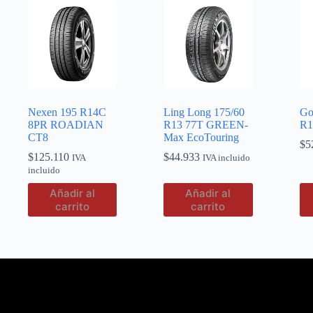
Nexen 195 R14C
Ling Long 175/60
Go
8PR ROADIAN
R13 77T GREEN-
R1
CT8
Max EcoTouring
$
5
$
125.110
$
44.933
IVA
IVA incluido
incluido
Añadir al
Añadir al
carrito
carrito