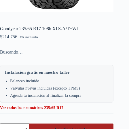
Goodyear 235/65 R17 108h Xl S-A/T+Wl
$
214.756
IVA incluido
Buscando…
Instalación gratis en nuestro taller
Balanceo incluido
Válvulas nuevas incluidas (excepto TPMS)
Agenda tu instalación al finalizar la compra
Ver todos los neumáticos 235/65 R17
Goodyear