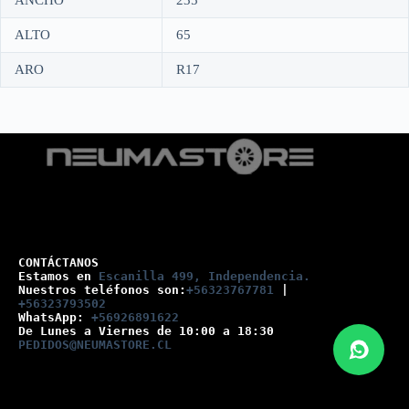
ANCHO
235
ALTO
65
ARO
R17
CONTÁCTANOS
Estamos en 
Escanilla 499, Independencia.
Nuestros teléfonos son:
+56323767781
 |
+56323793502
WhatsApp: 
+56926891622
De Lunes a Viernes de 10:00 a 18:30
PEDIDOS@NEUMASTORE.CL