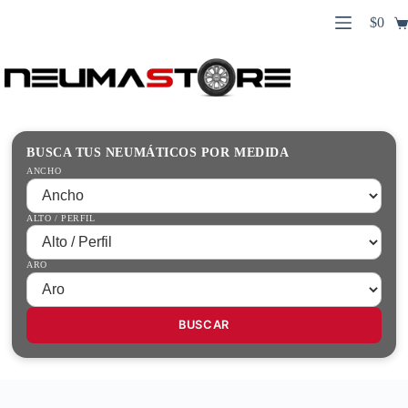
Saltar
$
0
al
Carro
contenido
Búsqueda
de
de
compr
productos
Inicio
Contacto
Guías Prácticas
BUSCA TUS NEUMÁTICOS POR MEDIDA
Tienda
ANCHO
ALTO / PERFIL
ARO
BUSCAR