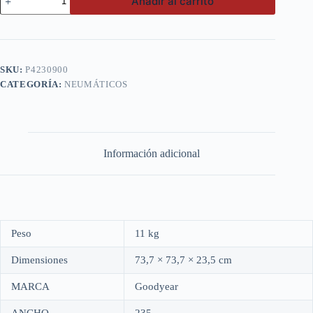
Añadir al carrito
235/65
R17
108h
Xl
S-
A/T+Wl
SKU:
P4230900
cantidad
CATEGORÍA:
NEUMÁTICOS
Información adicional
Peso
11 kg
Dimensiones
73,7 × 73,7 × 23,5 cm
MARCA
Goodyear