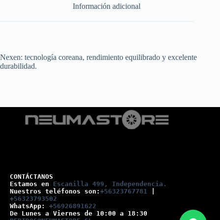
Información adicional
Nexen: tecnología coreana, rendimiento equilibrado y excelente
durabilidad.
CONTÁCTANOS
Estamos en 
Escanilla 499, Independencia.
Nuestros teléfonos son:
+56323767781
 |
+56323793502
WhatsApp: 
+56926891622
De Lunes a Viernes de 10:00 a 18:30