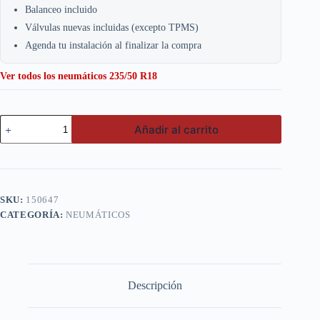
Balanceo incluido
Válvulas nuevas incluidas (excepto TPMS)
Agenda tu instalación al finalizar la compra
Ver todos los neumáticos 235/50 R18
Nexen
Añadir al carrito
235/50
R18
97H
NP
AH8
cantidad
SKU:
150647
CATEGORÍA:
NEUMÁTICOS
Descripción