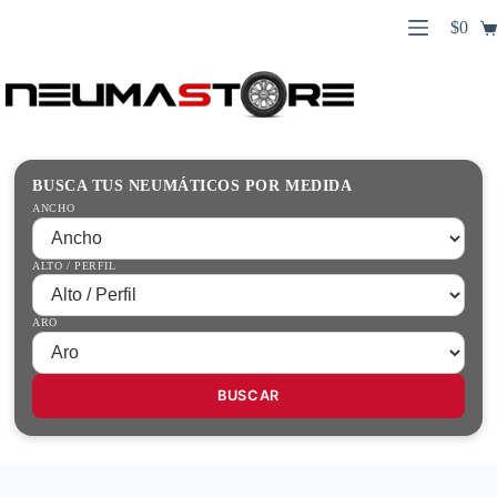
Saltar
$
0
al
Carro
contenido
Búsqueda
de
de
compr
productos
Inicio
Contacto
Guías Prácticas
BUSCA TUS NEUMÁTICOS POR MEDIDA
Tienda
ANCHO
ALTO / PERFIL
ARO
BUSCAR