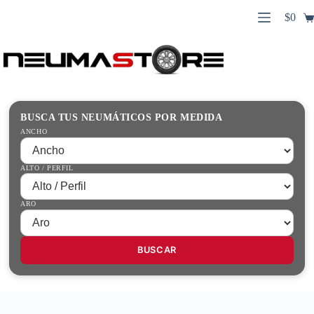
Saltar
$
0
al
Carro
contenido
Búsqueda
de
de
compr
productos
Inicio
Contacto
Guías Prácticas
BUSCA TUS NEUMÁTICOS POR MEDIDA
Tienda
ANCHO
ALTO / PERFIL
ARO
BUSCAR