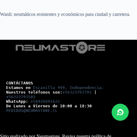
Wanli: neumáticos resistentes y económicos para ciudad y carretera.
CONTÁCTANOS
Estamos en 
Escanilla 499, Independencia.
Nuestros teléfonos son:
+56323767781
 |
+56323793502
WhatsApp: 
+56926891622
De Lunes a Viernes de 10:00 a 18:30
PEDIDOS@NEUMASTORE.CL
Sitio realizado por Neumastore. Revisa nuestra
política de