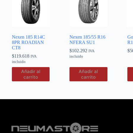
Nexen 185 R14C
Nexen 185/55 R16
Go
8PR ROADIAN
NFERA SU1
R1
CT8
$
102.292
$
5
IVA
$
119.618
IVA
incluido
incluido
Añadir al
Añadir al
carrito
carrito