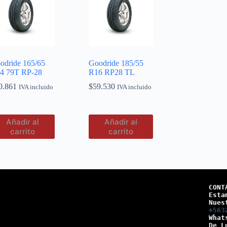
odride 165/65
Goodride 185/55
4 79T RP-28
R16 RP28 TL
0.861
$
59.530
IVA incluido
IVA incluido
Añadir al
Añadir al
carrito
carrito
CONT
Esta
Nues
+563
What
De L