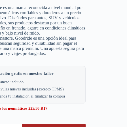
e es una marca reconocida a nivel mundial por
neumáticos confiables y duraderos a un precio
tivo. Diseñados para autos, SUV y vehículos
les, sus productos destacan por un buen
o en frenado, agarre en condiciones climáticas
s y bajo nivel de ruido.
astore, Goodride es una opción ideal para
buscan seguridad y durabilidad sin pagar el
de una marca premium. Una apuesta segura para
iario y viajes prolongados.
lación gratis en nuestro taller
anceo incluido
lvulas nuevas incluidas (excepto TPMS)
nda tu instalación al finalizar la compra
s los neumáticos 225/50 R17
e