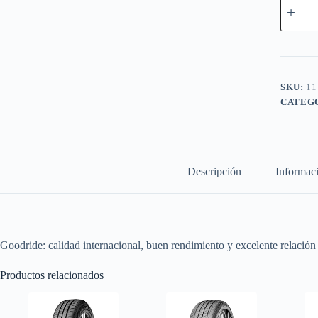
225/50
R17
SA57
98W
TL
XL
cantidad
SKU:
11
CATEG
Descripción
Informaci
Goodride: calidad internacional, buen rendimiento y excelente relación
Productos relacionados