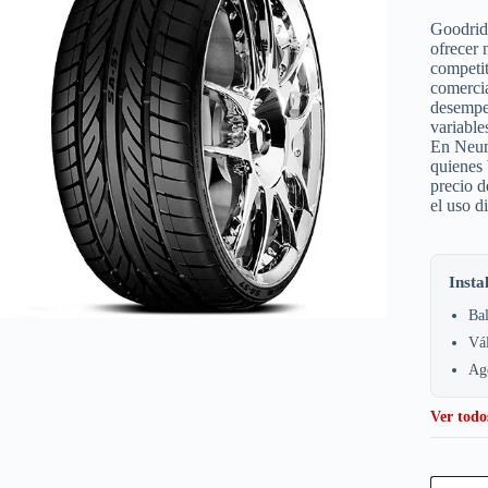
Goodrid
ofrecer 
competi
comercia
desempeñ
variable
En Neum
quienes 
precio 
el uso d
Insta
Bal
Vá
Age
Ver todo
Goodrid