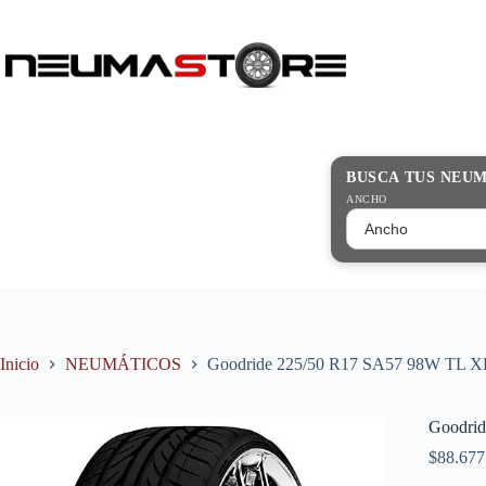
Saltar
al
contenido
Búsqueda
de
productos
BUSCA TUS NEU
ANCHO
Inicio
NEUMÁTICOS
Goodride 225/50 R17 SA57 98W TL X
Goodri
$
88.677