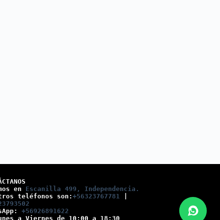
ÁCTANOS
mos en 
Escanilla 499, Independencia.
tros teléfonos son:
+56323767781
 |
23793502
sApp: 
+56926891622
unes a Viernes de 10:00 a 18:30