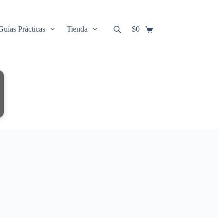
Guías Prácticas
Tienda
$
0
Carro
de
compra