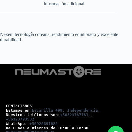
Información adicional
Nexen: tecnología coreana, rendimiento equilibrado y excelente
durabilidad.
CONTÁCTANOS
Estamos en 
Escanilla 499, Independencia.
Nuestros teléfonos son:
+56323767781
 |
+56323793502
WhatsApp: 
+56926891622
De Lunes a Viernes de 10:00 a 18:30