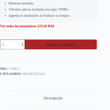
Balanceo incluido
Válvulas nuevas incluidas (excepto TPMS)
Agenda tu instalación al finalizar la compra
Ver todos los neumáticos 225/45 R18
Nexen
Añadir al carrito
225/45
Zr18
Xl
95y
Nf
Su1
SKU:
150651
cantidad
CATEGORÍA:
NEUMÁTICOS
Descripción