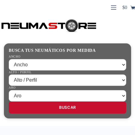
Saltar
$
0
al
Carro
contenido
Búsqueda
de
de
compr
productos
Inicio
Contacto
Guías Prácticas
BUSCA TUS NEUMÁTICOS POR MEDIDA
Tienda
ANCHO
ALTO / PERFIL
ARO
BUSCAR