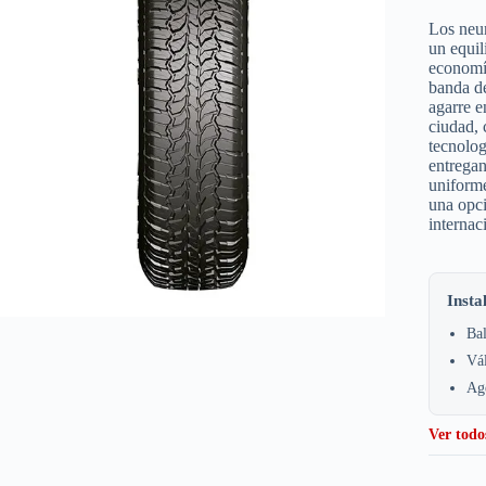
Los neum
un equil
economía
banda d
agarre e
ciudad, 
tecnolog
entregan
uniforme
una opci
internac
Insta
Bal
Vá
Age
Ver todo