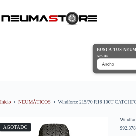
Saltar
al
contenido
Búsqueda
de
productos
BUSCA TUS NEU
ANCHO
Inicio
NEUMÁTICOS
Windforce 215/70 R16 100T CATCHF
Windfo
AGOTADO
$
92.378