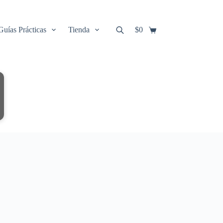
Guías Prácticas
Tienda
$
0
Carro
de
compra