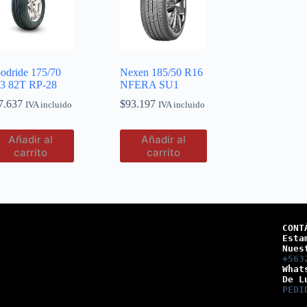
odride 175/70
Nexen 185/50 R16
3 82T RP-28
NFERA SU1
7.637
$
93.197
IVA incluido
IVA incluido
Añadir al
Añadir al
carrito
carrito
CONT
Esta
Nues
+563
What
De L
PEDI