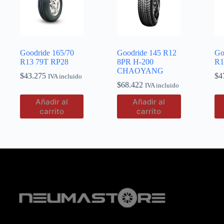
Goodride 165/70
Goodride 145 R12
Go
R13 79T RP28
8PR H-200
R1
CHAOYANG
$
43.275
$
4
IVA incluido
$
68.422
IVA incluido
Añadir al
Añadir al
carrito
carrito