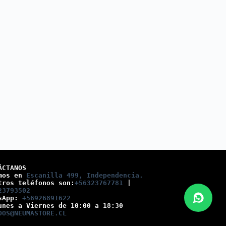
ÁCTANOS
mos en 
Escanilla 499, Independencia.
tros teléfonos son:
+56323767781
 |
23793502
sApp: 
+56926891622
unes a Viernes de 10:00 a 18:30
DOS@NEUMASTORE.CL