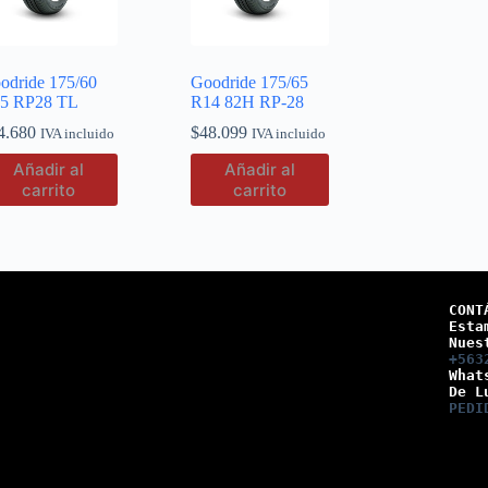
odride 175/60
Goodride 175/65
5 RP28 TL
R14 82H RP-28
4.680
$
48.099
IVA incluido
IVA incluido
Añadir al
Añadir al
carrito
carrito
CONT
Esta
Nues
+563
What
De L
PEDI