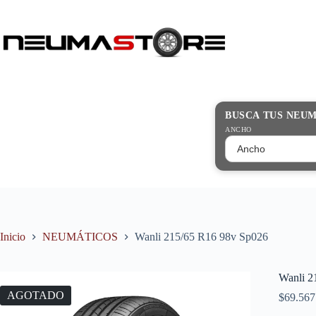
Saltar
al
contenido
Búsqueda
de
productos
BUSCA TUS NEU
ANCHO
Inicio
NEUMÁTICOS
Wanli 215/65 R16 98v Sp026
Wanli 2
AGOTADO
$
69.567