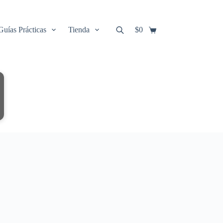
Guías Prácticas
Tienda
$
0
Carro
de
compra