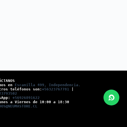
ÁCTANOS
mos en 
Escanilla 499, Independencia.
tros teléfonos son:
+56323767781
 |
23793502
sApp: 
+56926891622
unes a Viernes de 10:00 a 18:30
DOS@NEUMASTORE.CL