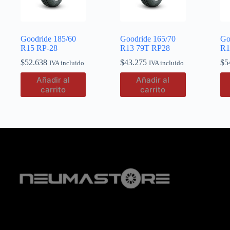
Goodride 185/60
Goodride 165/70
Go
R15 RP-28
R13 79T RP28
R1
$
52.638
$
43.275
$
5
IVA incluido
IVA incluido
Añadir al
Añadir al
carrito
carrito