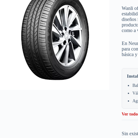
Wanli of
estabili
diseños 
producto
como a v
En Neuma
para co
básica y
Insta
Bal
Vá
Age
Ver todo
Sin exis