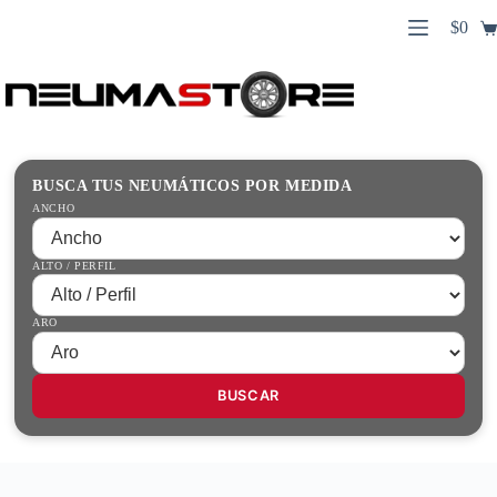
Saltar
$
0
al
Carro
contenido
Búsqueda
de
de
compr
productos
Inicio
Contacto
Guías Prácticas
BUSCA TUS NEUMÁTICOS POR MEDIDA
Tienda
ANCHO
ALTO / PERFIL
ARO
BUSCAR