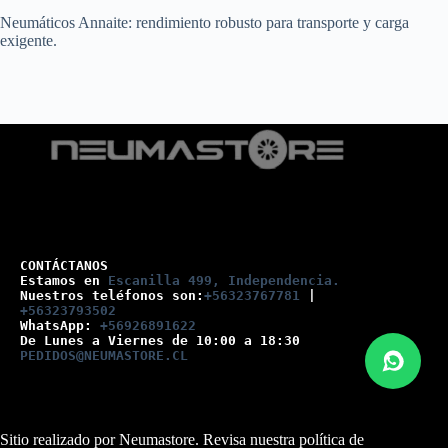
Neumáticos Annaite: rendimiento robusto para transporte y carga
exigente.
CONTÁCTANOS
Estamos en 
Escanilla 499, Independencia.
Nuestros teléfonos son:
+56323767781
 |
+56323793502
WhatsApp: 
+56926891622
De Lunes a Viernes de 10:00 a 18:30
PEDIDOS@NEUMASTORE.CL
Sitio realizado por Neumastore. Revisa nuestra
política de