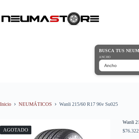
Saltar
al
contenido
Búsqueda
de
productos
BUSCA TUS NEU
ANCHO
Inicio
NEUMÁTICOS
Wanli 215/60 R17 96v Su025
Wanli 2
AGOTADO
$
76.322