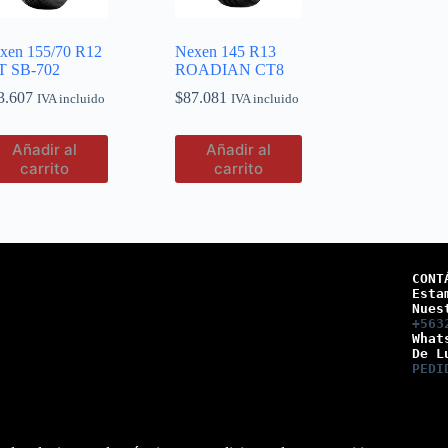
xen 155/70 R12
Nexen 145 R13
T SB-702
ROADIAN CT8
3.607
$
87.081
IVA incluido
IVA incluido
Añadir al
Añadir al
carrito
carrito
CONT
Esta
Nues
+563
What
De L
PEDI