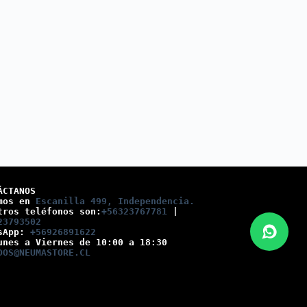
ÁCTANOS
mos en 
Escanilla 499, Independencia.
tros teléfonos son:
+56323767781
 |
23793502
sApp: 
+56926891622
unes a Viernes de 10:00 a 18:30
DOS@NEUMASTORE.CL