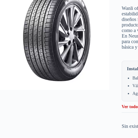
Wanli of
estabili
diseños 
producto
como a v
En Neuma
para co
básica y
Insta
Bal
Vá
Age
Ver todo
Sin exis