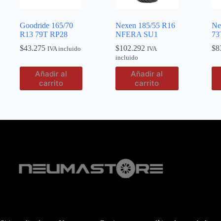
Goodride 165/70
Nexen 185/55 R16
Ne
R13 79T RP28
NFERA SU1
73
$
43.275
$
102.292
$
8
IVA incluido
IVA
incluido
Añadir al
Añadir al
carrito
carrito