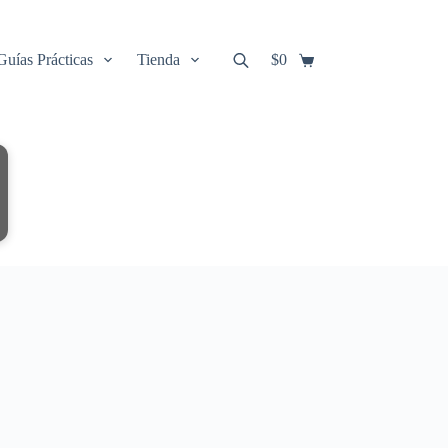
Guías Prácticas
Tienda
$
0
Carro
de
compra