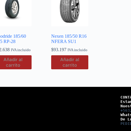
odride 185/60
Nexen 185/50 R16
5 RP-28
NFERA SU1
2.638
$
93.197
IVA incluido
IVA incluido
Añadir al
Añadir al
carrito
carrito
CONT
Esta
Nues
+563
What
De L
PEDI