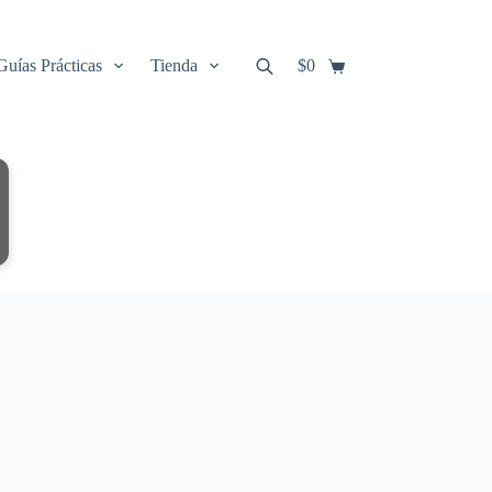
Guías Prácticas
Tienda
$
0
Carro
de
compra