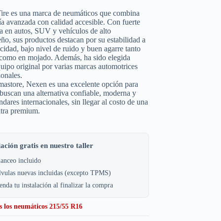
ire es una marca de neumáticos que combina
ía avanzada con calidad accesible. Con fuerte
a en autos, SUV y vehículos de alto
o, sus productos destacan por su estabilidad a
ocidad, bajo nivel de ruido y buen agarre tanto
 como en mojado. Además, ha sido elegida
ipo original por varias marcas automotrices
ionales.
astore, Nexen es una excelente opción para
buscan una alternativa confiable, moderna y
ndares internacionales, sin llegar al costo de una
ltra premium.
lación gratis en nuestro taller
anceo incluido
lvulas nuevas incluidas (excepto TPMS)
nda tu instalación al finalizar la compra
s los neumáticos 215/55 R16