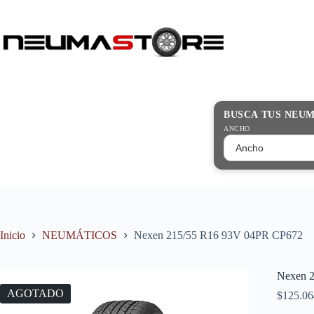
Saltar
al
contenido
Búsqueda
de
productos
BUSCA TUS NEU
ANCHO
Inicio
NEUMÁTICOS
Nexen 215/55 R16 93V 04PR CP672
Nexen 
AGOTADO
$
125.06