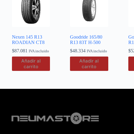
Nexen 145 R13
Goodride 165/80
Go
ROADIAN CT8
R13 83T H-500
R1
$
87.081
$
48.334
$
5
IVA incluido
IVA incluido
Añadir al
Añadir al
carrito
carrito