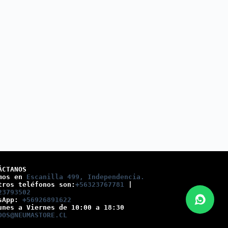
ÁCTANOS
mos en 
Escanilla 499, Independencia.
tros teléfonos son:
+56323767781
 |
23793502
sApp: 
+56926891622
unes a Viernes de 10:00 a 18:30
DOS@NEUMASTORE.CL