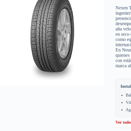
Nexen T
ingenier
presenci
desempeñ
alta vel
en seco
como equ
internac
En Neum
quienes 
con está
marca u
Insta
Bal
Vá
Age
Ver todo