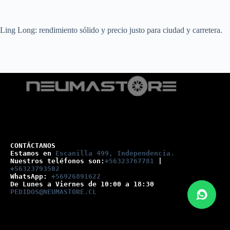
Ling Long: rendimiento sólido y precio justo para ciudad y carretera.
CONTÁCTANOS
Estamos en 
Escanilla 499, Independencia.
Nuestros teléfonos son:
+56323767781
 |
+56323793502
WhatsApp: 
+56926891622
De Lunes a Viernes de 10:00 a 18:30
PEDIDOS@NEUMASTORE.CL