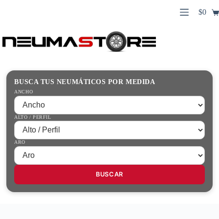
Saltar
$
0
al
Carro
contenido
Búsqueda
de
de
compr
productos
Inicio
Contacto
Guías Prácticas
BUSCA TUS NEUMÁTICOS POR MEDIDA
Tienda
ANCHO
ALTO / PERFIL
ARO
BUSCAR