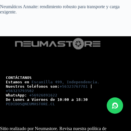
Neumáticos Annaite: rendimiento robusto para transporte y carga
exigente.
CONTÁCTANOS
Estamos en 
Escanilla 499, Independencia.
Nuestros teléfonos son:
+56323767781
 |
+56323793502
WhatsApp: 
+56926891622
De Lunes a Viernes de 10:00 a 18:30
PEDIDOS@NEUMASTORE.CL
Sitio realizado por Neumastore. Revisa nuestra
política de