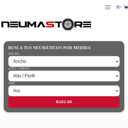
Saltar
$
0
al
Carro
contenido
Búsqueda
de
de
compr
productos
Inicio
Contacto
Guías Prácticas
BUSCA TUS NEUMÁTICOS POR MEDIDA
Tienda
ANCHO
ALTO / PERFIL
ARO
BUSCAR