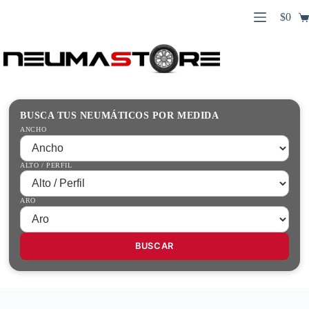
Saltar
$
0
al
Carro
contenido
Búsqueda
de
de
compr
productos
Inicio
Contacto
Guías Prácticas
BUSCA TUS NEUMÁTICOS POR MEDIDA
Tienda
ANCHO
ALTO / PERFIL
ARO
BUSCAR