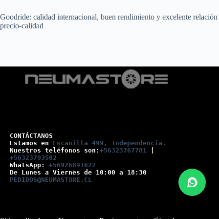
Goodride: calidad internacional, buen rendimiento y excelente relación
precio-calidad
CONTÁCTANOS
Estamos en 
Escanilla 499, Independencia.
Nuestros teléfonos son:
+56323767781
 |
+56323793502
WhatsApp: 
+56926891622
De Lunes a Viernes de 10:00 a 18:30
PEDIDOS@NEUMASTORE.CL