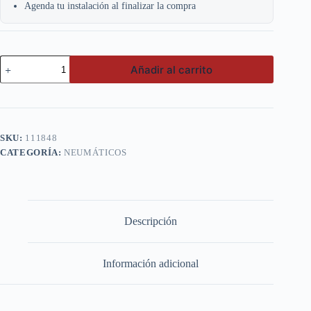
Agenda tu instalación al finalizar la compra
Goodride
Añadir al carrito
195
R14C
8PR
H188
cantidad
SKU:
111848
CATEGORÍA:
NEUMÁTICOS
Descripción
Información adicional