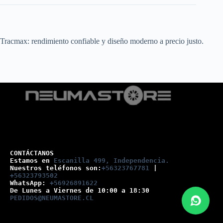
Tracmax: rendimiento confiable y diseño moderno a precio justo.
CONTÁCTANOS
Estamos en 
Escanilla 499, Independencia.
Nuestros teléfonos son:
+56323767781
 |
+56323793502
WhatsApp: 
+56926891622
De Lunes a Viernes de 10:00 a 18:30
PEDIDOS@NEUMASTORE.CL