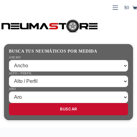
Saltar
$
0
al
Carro
contenido
Búsqueda
de
de
compr
productos
Inicio
Contacto
Guías Prácticas
BUSCA TUS NEUMÁTICOS POR MEDIDA
Tienda
ANCHO
ALTO / PERFIL
ARO
BUSCAR