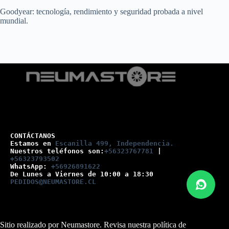
Goodyear: tecnología, rendimiento y seguridad probada a nivel
mundial.
CONTÁCTANOS
Estamos en 
Escanilla 499, Independencia.
Nuestros teléfonos son:
+56323767781
 |
+56323793502
WhatsApp: 
+56926891622
De Lunes a Viernes de 10:00 a 18:30
PEDIDOS@NEUMASTORE.CL
Sitio realizado por Neumastore. Revisa nuestra
política de