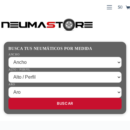
Saltar
$
0
al
Carro
contenido
Búsqueda
de
de
compr
productos
Inicio
Contacto
Guías Prácticas
BUSCA TUS NEUMÁTICOS POR MEDIDA
Tienda
ANCHO
ALTO / PERFIL
ARO
BUSCAR