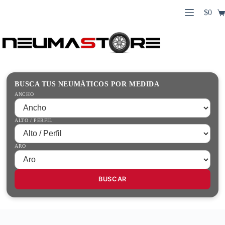
Saltar
$
0
al
Carro
contenido
Búsqueda
de
de
compr
productos
Inicio
Contacto
Guías Prácticas
BUSCA TUS NEUMÁTICOS POR MEDIDA
Tienda
ANCHO
ALTO / PERFIL
ARO
BUSCAR