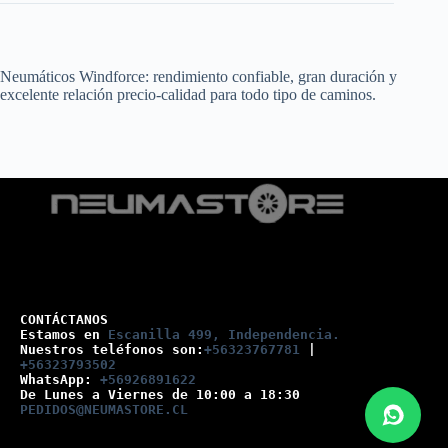
Neumáticos Windforce: rendimiento confiable, gran duración y
excelente relación precio-calidad para todo tipo de caminos.
CONTÁCTANOS
Estamos en 
Escanilla 499, Independencia.
Nuestros teléfonos son:
+56323767781
 |
+56323793502
WhatsApp: 
+56926891622
De Lunes a Viernes de 10:00 a 18:30
PEDIDOS@NEUMASTORE.CL