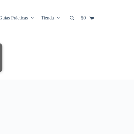
Guías Prácticas
Tienda
$
0
Carro
de
compra