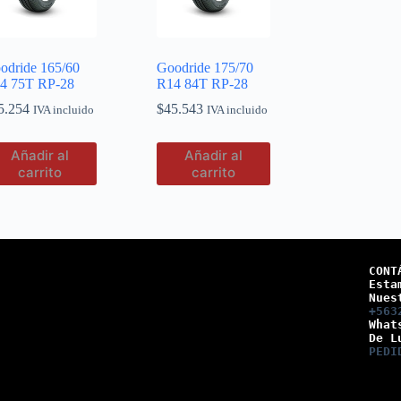
odride 165/60
Goodride 175/70
4 75T RP-28
R14 84T RP-28
5.254
$
45.543
IVA incluido
IVA incluido
Añadir al
Añadir al
carrito
carrito
CONT
Esta
Nues
+563
What
De L
PEDI