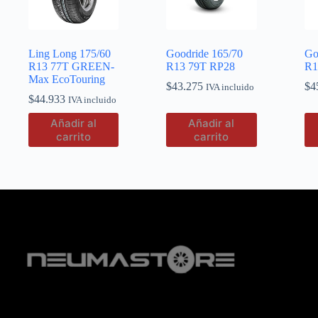
Ling Long 175/60
Goodride 165/70
Go
R13 77T GREEN-
R13 79T RP28
R1
Max EcoTouring
$
43.275
$
4
IVA incluido
$
44.933
IVA incluido
Añadir al
Añadir al
carrito
carrito