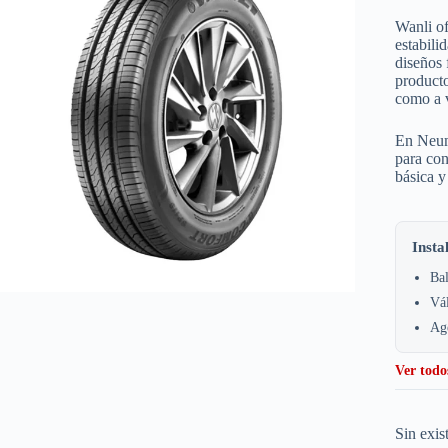
Wanli of
estabili
diseños 
producto
como a v
En Neuma
para co
básica y
Insta
Bal
Vá
Age
Ver todo
Sin exis