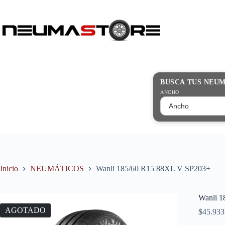
Saltar
al
contenido
Búsqueda
de
productos
BUSCA TUS NEU
ANCHO
Inicio
NEUMÁTICOS
Wanli 185/60 R15 88XL V SP203+
Wanli 
AGOTADO
$
45.933