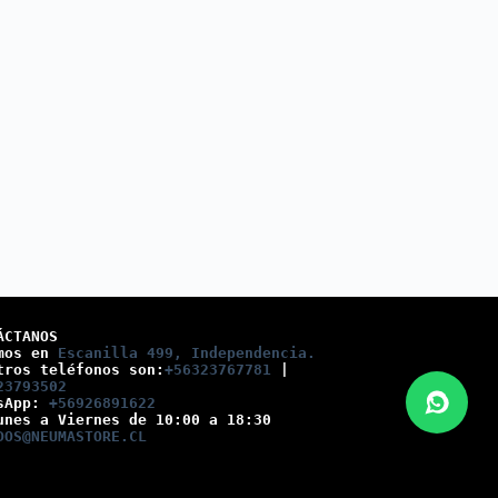
ÁCTANOS
mos en 
Escanilla 499, Independencia.
tros teléfonos son:
+56323767781
 |
23793502
sApp: 
+56926891622
unes a Viernes de 10:00 a 18:30
DOS@NEUMASTORE.CL