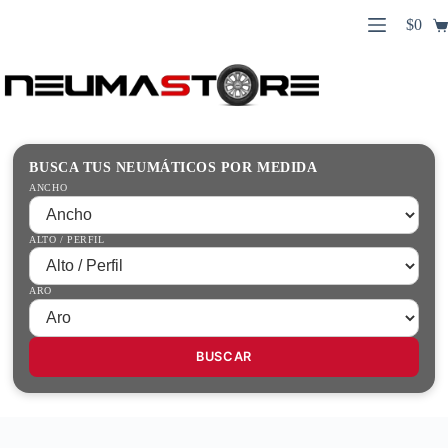
Saltar
$
0
al
Carro
contenido
Búsqueda
de
de
compr
productos
Inicio
Contacto
Guías Prácticas
BUSCA TUS NEUMÁTICOS POR MEDIDA
Tienda
ANCHO
ALTO / PERFIL
ARO
BUSCAR