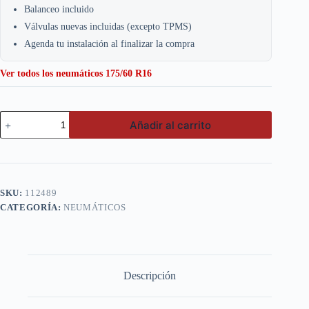
Balanceo incluido
Válvulas nuevas incluidas (excepto TPMS)
Agenda tu instalación al finalizar la compra
Ver todos los neumáticos 175/60 R16
Nexen
Añadir al carrito
175/60
R16
4PR
82H
N-
BLUE
SKU:
112489
HD
CATEGORÍA:
NEUMÁTICOS
PLUS
cantidad
Descripción