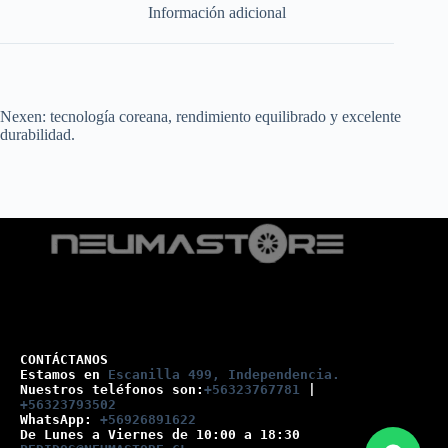
Información adicional
Nexen: tecnología coreana, rendimiento equilibrado y excelente
durabilidad.
CONTÁCTANOS
Estamos en 
Escanilla 499, Independencia.
Nuestros teléfonos son:
+56323767781
 |
+56323793502
WhatsApp: 
+56926891622
De Lunes a Viernes de 10:00 a 18:30