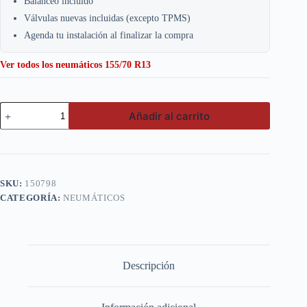
Balanceo incluido
Válvulas nuevas incluidas (excepto TPMS)
Agenda tu instalación al finalizar la compra
Ver todos los neumáticos 155/70 R13
Ling
Añadir al carrito
Long
155/70
R13
G-
M
Winter
SKU:
150798
Grip
CATEGORÍA:
NEUMÁTICOS
75t
Ll
cantidad
Descripción