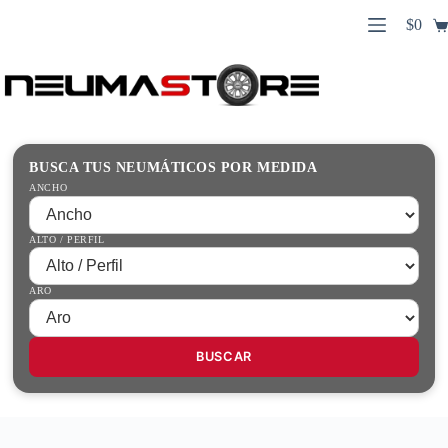
Saltar
$
0
al
Carro
contenido
Búsqueda
de
de
compr
productos
Inicio
Contacto
Guías Prácticas
BUSCA TUS NEUMÁTICOS POR MEDIDA
Tienda
ANCHO
ALTO / PERFIL
ARO
BUSCAR