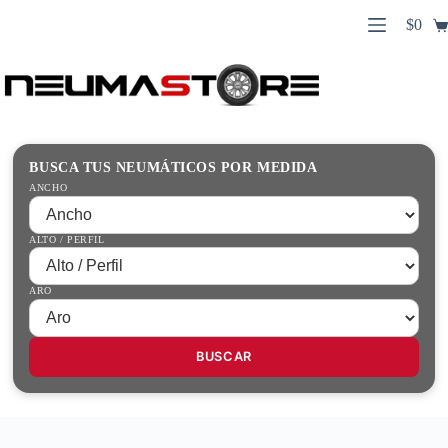
Saltar
$
0
al
Carro
contenido
Búsqueda
de
de
compr
productos
Inicio
Contacto
Guías Prácticas
BUSCA TUS NEUMÁTICOS POR MEDIDA
Tienda
ANCHO
ALTO / PERFIL
ARO
BUSCAR