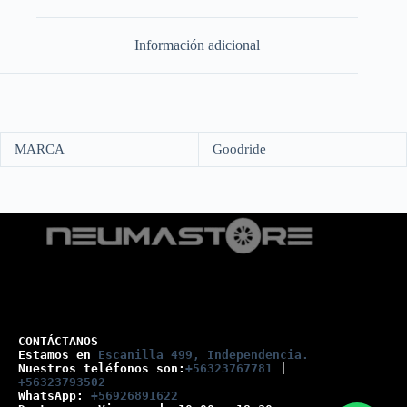
Información adicional
MARCA
Goodride
CONTÁCTANOS
Estamos en 
Escanilla 499, Independencia.
Nuestros teléfonos son:
+56323767781
 |
+56323793502
WhatsApp: 
+56926891622