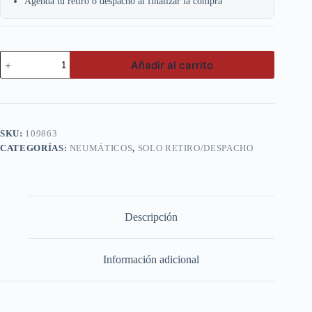
Agenda tu retiro o despacho al finalizar la compra
Goodride
Añadir al carrito
14.00
R24
***
E-
4
TB-
SKU:
109863
516S
CATEGORÍAS:
NEUMÁTICOS
,
SOLO RETIRO/DESPACHO
TUB.
cantidad
Descripción
Información adicional