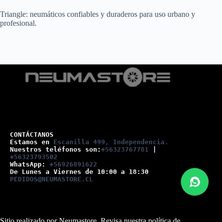
Triangle: neumáticos confiables y duraderos para uso urbano y
profesional.
CONTÁCTANOS
Estamos en 
Escanilla 499, Independencia.
Nuestros teléfonos son:
+56323767781
 |
+56323793502
WhatsApp: 
+56926891622
De Lunes a Viernes de 10:00 a 18:30
PEDIDOS@NEUMASTORE.CL
Sitio realizado por Neumastore. Revisa nuestra
política de