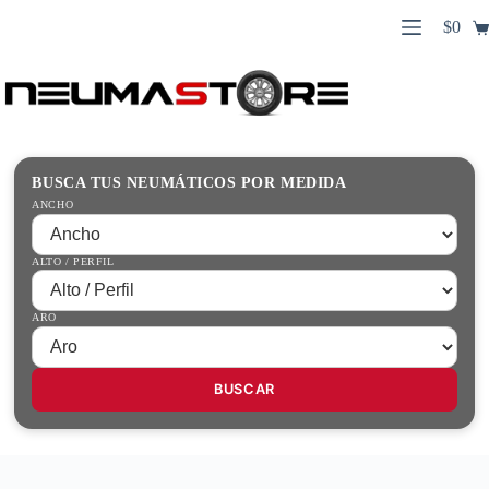
Saltar
$
0
al
Carro
contenido
Búsqueda
de
de
compr
productos
Inicio
Contacto
Guías Prácticas
BUSCA TUS NEUMÁTICOS POR MEDIDA
Tienda
ANCHO
ALTO / PERFIL
ARO
BUSCAR