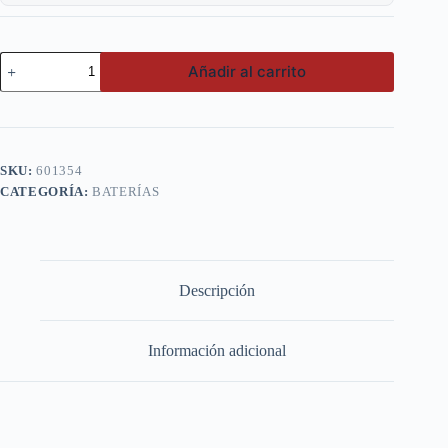
Voltex
Añadir al carrito
80AH
90D26R
CCA
630
(+
-)
SKU:
601354
cantidad
CATEGORÍA:
BATERÍAS
Descripción
Información adicional