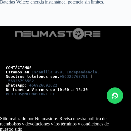
Baterías Voltex: energía instantánea, potencia sin límites.
CONTÁCTANOS
Estamos en 
Escanilla 499, Independencia.
Nuestros teléfonos son:
+56323767781
 |
+56323793502
WhatsApp: 
+56926891622
De Lunes a Viernes de 10:00 a 18:30
PEDIDOS@NEUMASTORE.CL
Sitio realizado por Neumastore. Revisa nuestra
política de
reembolsos y devoluciones
y los
términos y condiciones
de
nuestro sitio