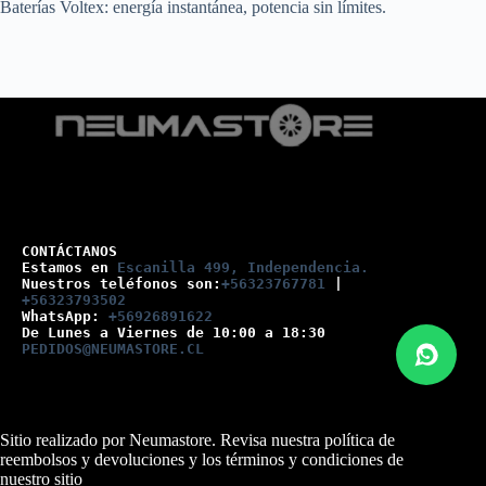
Baterías Voltex: energía instantánea, potencia sin límites.
CONTÁCTANOS
Estamos en 
Escanilla 499, Independencia.
Nuestros teléfonos son:
+56323767781
 |
+56323793502
WhatsApp: 
+56926891622
De Lunes a Viernes de 10:00 a 18:30
PEDIDOS@NEUMASTORE.CL
Sitio realizado por Neumastore. Revisa nuestra
política de
reembolsos y devoluciones
y los
términos y condiciones
de
nuestro sitio