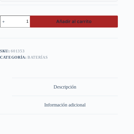
Voltex
Añadir al carrito
80AH
90D26L
CCA
630
(-
+)
SKU:
601353
cantidad
CATEGORÍA:
BATERÍAS
Descripción
Información adicional