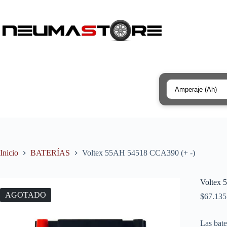
Saltar
al
contenido
Búsqueda
de
productos
Inicio
BATERÍAS
Voltex 55AH 54518 CCA390 (+ -)
Voltex 
AGOTADO
$
67.135
Las bate