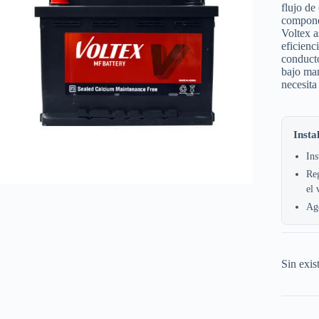
flujo de
componen
Voltex 
eficienc
conducto
bajo man
necesita
Insta
Ins
Reg
el 
Age
Sin exis