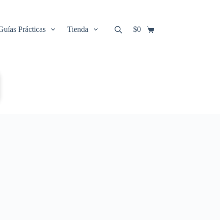
Guías Prácticas
Tienda
$
0
Carro
de
compra