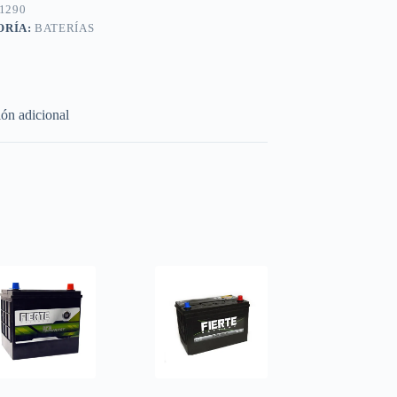
1290
ORÍA:
BATERÍAS
ón adicional